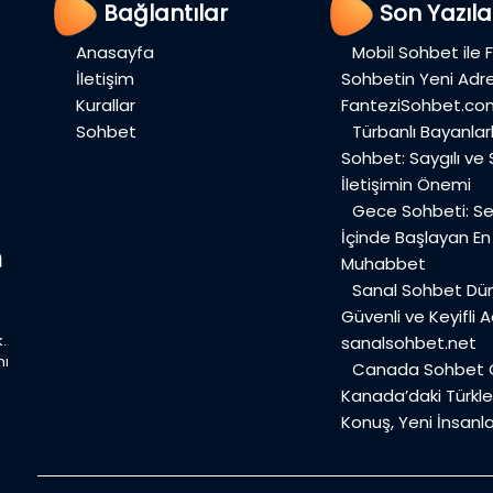
Bağlantılar
Son Yazıla
Anasayfa
Mobil Sohbet ile 
İletişim
Sohbetin Yeni Adre
Kurallar
FanteziSohbet.co
Sohbet
Türbanlı Bayanlar
Sohbet: Saygılı ve
İletişimin Önemi
Gece Sohbeti: Ses
İçinde Başlayan E
Muhabbet
Sanal Sohbet Dü
Güvenli ve Keyifli A
.
sanalsohbet.net
mı
Canada Sohbet O
Kanada’daki Türkler
Konuş, Yeni İnsanla