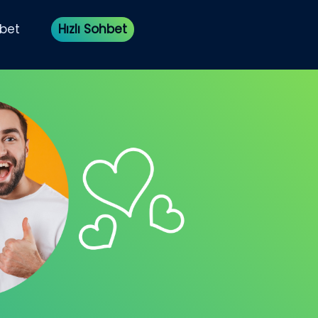
bet
Hızlı Sohbet