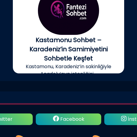
Kastamonu Sohbet –
Karadeniz’in Samimiyetini
Sohbetle Keşfet
Kastamonu, Karadeniz’in sakinliğiyle
Anadolu’nun içtenliğini...
itter
Facebook
İns