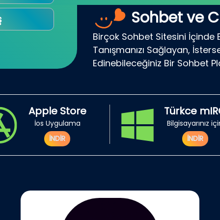
Sohbet ve C
ş
Birçok Sohbet Sitesini İçinde 
Tanışmanızı Sağlayan, İsterse
Edinebileceğiniz Bir Sohbet P
Apple Store
Türkce mI
İos Uygulama
Bilgisayarınız iç
İNDİR
İNDİR