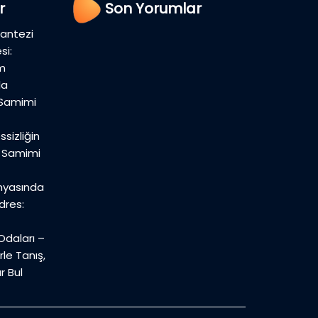
r
Son Yorumlar
Fantezi
si:
m
la
 Samimi
sizliğin
n Samimi
nyasında
dres:
daları –
le Tanış,
r Bul