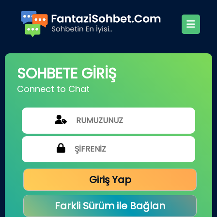
SOHBETE GİRİŞ
Connect to Chat
Giriş Yap
Farkli Sürüm ile Bağlan