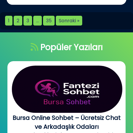
1
2
3
…
35
Sonraki »
Popüler Yazıları
Bursa Online Sohbet – Ücretsiz Chat
ve Arkadaşlık Odaları