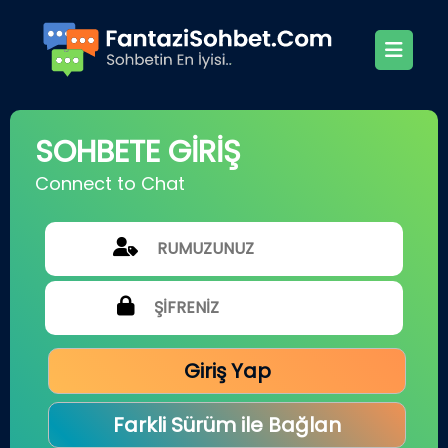
SOHBETE GİRİŞ
Connect to Chat
Giriş Yap
Farkli Sürüm ile Bağlan