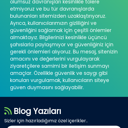
olumsuz davranışları kesinlikle tolere
etmiyoruz ve bu tür davranışlarda
bulunanları sitemizden uzaklaştırıyoruz.
Ayrıca, kullanıcılarımızın gizliliğini ve
güvenliğini sağlamak için çeşitli önlemler
almaktayız. Bilgilerinizi kesinlikle üçüncü
şahıslarla paylaşmıyor ve güvenliğiniz için
gerekli önlemleri alıyoruz. Bu mesaj, sitenizin
amacını ve değerlerini vurgulayarak
ziyaretçilere samimi bir iletişim sunmayı
amaçlar. Özellikle güvenlik ve saygı gibi
konuları vurgulamak, kullanıcıların siteye
güven duymasını sağlayabilir.
Blog Yazıları
Sizler için hazırladığımız özel içerikler..