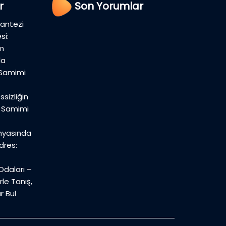
r
Son Yorumlar
Fantezi
si:
m
la
 Samimi
sizliğin
n Samimi
nyasında
dres:
daları –
le Tanış,
r Bul