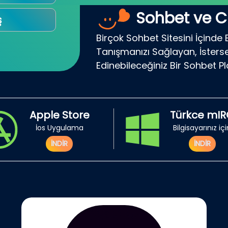
Sohbet ve C
ş
Birçok Sohbet Sitesini İçinde 
Tanışmanızı Sağlayan, İsterse
Edinebileceğiniz Bir Sohbet P
Apple Store
Türkce mI
İos Uygulama
Bilgisayarınız iç
İNDİR
İNDİR