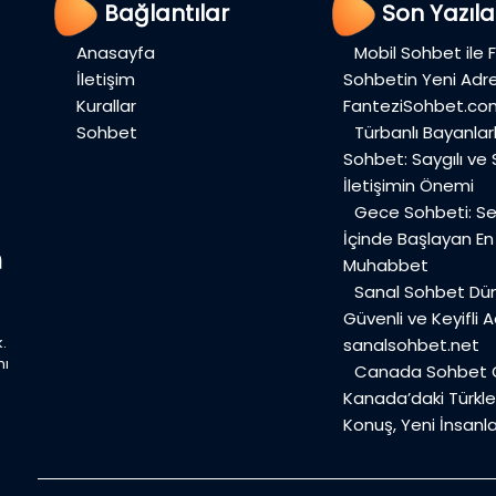
Bağlantılar
Son Yazıla
Anasayfa
Mobil Sohbet ile 
İletişim
Sohbetin Yeni Adre
Kurallar
FanteziSohbet.co
Sohbet
Türbanlı Bayanlar
Sohbet: Saygılı ve
İletişimin Önemi
Gece Sohbeti: Ses
İçinde Başlayan E
Muhabbet
Sanal Sohbet Dü
Güvenli ve Keyifli A
.
sanalsohbet.net
mı
Canada Sohbet O
Kanada’daki Türkler
Konuş, Yeni İnsanla