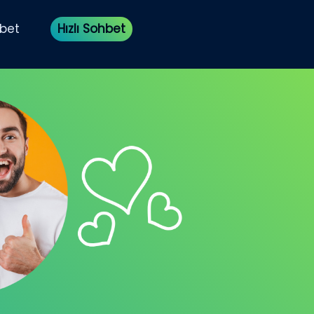
bet
Hızlı Sohbet