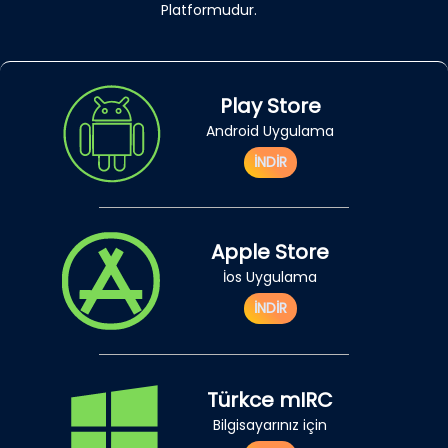
Platformudur.
Play Store
Android Uygulama
İNDİR
Apple Store
İos Uygulama
İNDİR
Türkce mIRC
Bilgisayarınız için