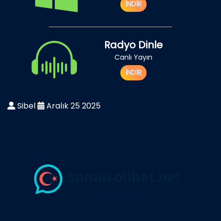
İNDİR
Radyo Dinle
Canlı Yayın
İNDİR
Sibel
Aralık 25 2025