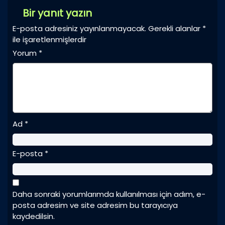
Bir yanıt yazın
E-posta adresiniz yayınlanmayacak.
Gerekli alanlar
*
ile işaretlenmişlerdir
Yorum
*
Ad
*
E-posta
*
Daha sonraki yorumlarımda kullanılması için adım, e-
posta adresim ve site adresim bu tarayıcıya
kaydedilsin.