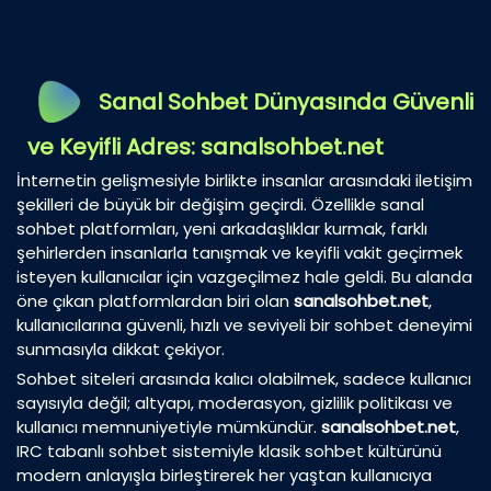
Sanal Sohbet Dünyasında Güvenli
ve Keyifli Adres: sanalsohbet.net
İnternetin gelişmesiyle birlikte insanlar arasındaki iletişim
şekilleri de büyük bir değişim geçirdi. Özellikle sanal
sohbet platformları, yeni arkadaşlıklar kurmak, farklı
şehirlerden insanlarla tanışmak ve keyifli vakit geçirmek
isteyen kullanıcılar için vazgeçilmez hale geldi. Bu alanda
öne çıkan platformlardan biri olan
sanalsohbet.net
,
kullanıcılarına güvenli, hızlı ve seviyeli bir sohbet deneyimi
sunmasıyla dikkat çekiyor.
Sohbet siteleri arasında kalıcı olabilmek, sadece kullanıcı
sayısıyla değil; altyapı, moderasyon, gizlilik politikası ve
kullanıcı memnuniyetiyle mümkündür.
sanalsohbet.net
,
IRC tabanlı sohbet sistemiyle klasik sohbet kültürünü
modern anlayışla birleştirerek her yaştan kullanıcıya