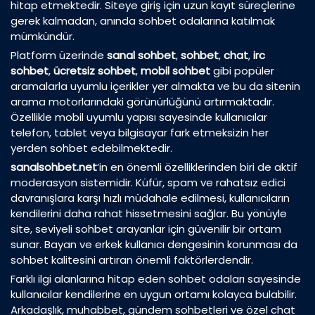
hitap etmektedir. Siteye giriş için uzun kayıt süreçlerine
gerek kalmadan, anında sohbet odalarına katılmak
mümkündür.
Platform üzerinde
sanal sohbet
,
sohbet
,
chat
,
irc
sohbet
,
ücretsiz sohbet
,
mobil sohbet
gibi popüler
aramalarla uyumlu içerikler yer almakta ve bu da sitenin
arama motorlarındaki görünürlüğünü artırmaktadır.
Özellikle mobil uyumlu yapısı sayesinde kullanıcılar
telefon, tablet veya bilgisayar fark etmeksizin her
yerden sohbet edebilmektedir.
sanalsohbet.net
’in en önemli özelliklerinden biri de aktif
moderasyon sistemidir. Küfür, spam ve rahatsız edici
davranışlara karşı hızlı müdahale edilmesi, kullanıcıların
kendilerini daha rahat hissetmesini sağlar. Bu yönüyle
site, seviyeli sohbet arayanlar için güvenilir bir ortam
sunar. Bayan ve erkek kullanıcı dengesinin korunması da
sohbet kalitesini artıran önemli faktörlerdendir.
Farklı ilgi alanlarına hitap eden sohbet odaları sayesinde
kullanıcılar kendilerine en uygun ortamı kolayca bulabilir.
Arkadaşlık, muhabbet, gündem sohbetleri ve özel chat