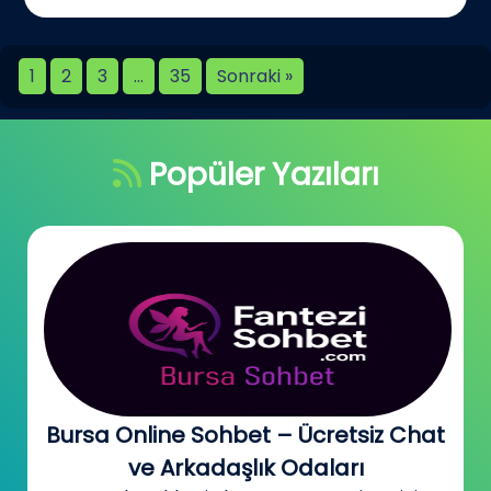
1
2
3
…
35
Sonraki »
Popüler Yazıları
Bursa Online Sohbet – Ücretsiz Chat
ve Arkadaşlık Odaları