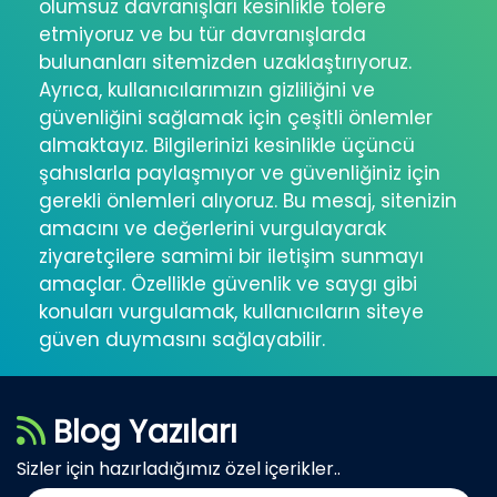
olumsuz davranışları kesinlikle tolere
etmiyoruz ve bu tür davranışlarda
bulunanları sitemizden uzaklaştırıyoruz.
Ayrıca, kullanıcılarımızın gizliliğini ve
güvenliğini sağlamak için çeşitli önlemler
almaktayız. Bilgilerinizi kesinlikle üçüncü
şahıslarla paylaşmıyor ve güvenliğiniz için
gerekli önlemleri alıyoruz. Bu mesaj, sitenizin
amacını ve değerlerini vurgulayarak
ziyaretçilere samimi bir iletişim sunmayı
amaçlar. Özellikle güvenlik ve saygı gibi
konuları vurgulamak, kullanıcıların siteye
güven duymasını sağlayabilir.
Blog Yazıları
Sizler için hazırladığımız özel içerikler..