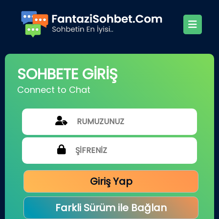
SOHBETE GİRİŞ
Connect to Chat
Giriş Yap
Farkli Sürüm ile Bağlan