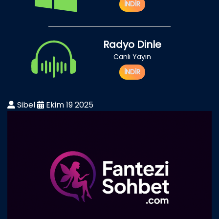
İNDİR
Radyo Dinle
Canlı Yayın
İNDİR
Sibel
Ekim 19 2025