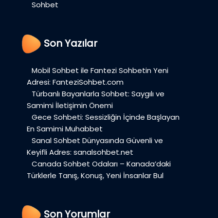
Sohbet
Son Yazılar
Mobil Sohbet ile Fantezi Sohbetin Yeni
Adresi: FanteziSohbet.com
Türbanlı Bayanlarla Sohbet: Saygılı ve
Samimi İletişimin Önemi
Gece Sohbeti: Sessizliğin İçinde Başlayan
En Samimi Muhabbet
Sanal Sohbet Dünyasında Güvenli ve
Keyifli Adres: sanalsohbet.net
Canada Sohbet Odaları – Kanada’daki
Türklerle Tanış, Konuş, Yeni İnsanlar Bul
Son Yorumlar