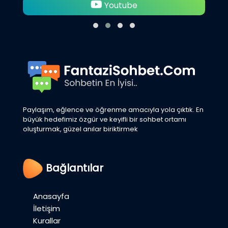
Youtube
Paylaşım, eğlence ve öğrenme amacıyla yola çıktık. En
büyük hedefimiz özgür ve keyifli bir sohbet ortamı
oluşturmak, güzel anılar biriktirmek
Bağlantılar
Anasayfa
İletişim
Kurallar