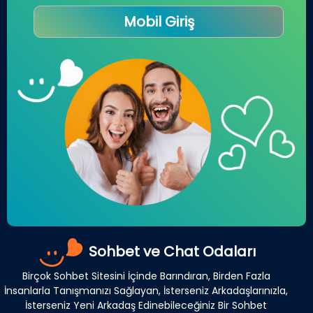
Mobil Giriş
Sohbet ve Chat Odaları
Birçok Sohbet Sitesini İçinde Barındıran, Birden Fazla
İnsanlarla Tanışmanızı Sağlayan, İsterseniz Arkadaşlarınızla,
İsterseniz Yeni Arkadaş Edinebileceğiniz Bir Sohbet