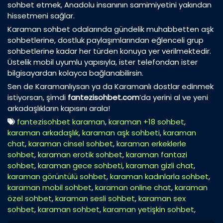
sohbet etmek, Anadolu insanının samimiyetini yakından
hissetmeni sağlar.
Karaman sohbet odalarında gündelik muhabbetten aşk
sohbetlerine, dostluk paylaşımlarından eğlenceli grup
sohbetlerine kadar her türden konuya yer verilmektedir.
Üstelik mobil uyumlu yapısıyla, ister telefondan ister
bilgisayardan kolayca bağlanabilirsin.
Sen de Karamanlıysan ya da Karamanlı dostlar edinmek
istiyorsan, şimdi
fantezisohbet.com
’da yerini al ve yeni
arkadaşlıkların kapısını arala!
fantezisohbet karaman
,
karaman +18 sohbet
,
karaman arkadaşlık
,
karaman aşk sohbeti
,
karaman
chat
,
karaman cinsel sohbet
,
karaman erkeklerle
sohbet
,
karaman erotik sohbet
,
karaman fantazi
sohbet
,
karaman gece sohbeti
,
karaman gizli chat
,
karaman görüntülü sohbet
,
karaman kadınlarla sohbet
,
karaman mobil sohbet
,
karaman online chat
,
karaman
özel sohbet
,
karaman sesli sohbet
,
karaman sex
sohbet
,
karaman sohbet
,
karaman yetişkin sohbet
,