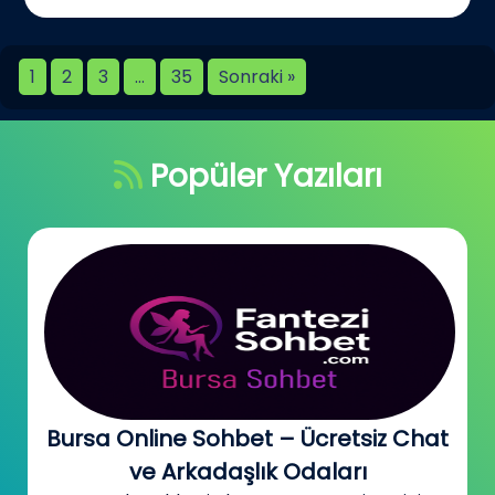
1
2
3
…
35
Sonraki »
Popüler Yazıları
Bursa Online Sohbet – Ücretsiz Chat
ve Arkadaşlık Odaları