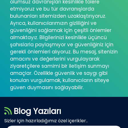
olumsuz davranışları kesinlikle tolere
etmiyoruz ve bu tür davranışlarda
bulunanları sitemizden uzaklaştırıyoruz.
Ayrıca, kullanıcılarımızın gizliliğini ve
güvenliğini sağlamak için çeşitli önlemler
almaktayız. Bilgilerinizi kesinlikle üçüncü
şahıslarla paylaşmıyor ve güvenliğiniz için
gerekli önlemleri alıyoruz. Bu mesaj, sitenizin
amacını ve değerlerini vurgulayarak
ziyaretçilere samimi bir iletişim sunmayı
amaçlar. Özellikle güvenlik ve saygı gibi
konuları vurgulamak, kullanıcıların siteye
güven duymasını sağlayabilir.
Blog Yazıları
Sizler için hazırladığımız özel içerikler..