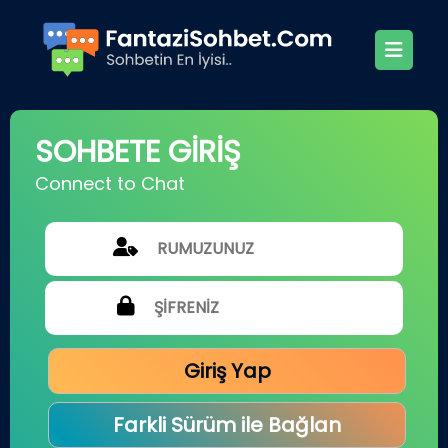
SOHBETE GİRİŞ
Connect to Chat
Giriş Yap
Farkli Sürüm ile Bağlan