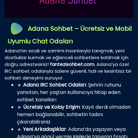
Adana Sohbet – Ücretsiz ve Mobil
Uyumlu Chat Odaları
Adana’nın sıcak ve samimi insanlarıyla tanışmak, yeni
dostluklar kurmak ve eğlenceli sohbetlere katılmak için
doğru adrestesiniz!
fantezisohbet.com
, Adana’ya özel
IRC sohbet odalarıyla sizlere güvenli, hızlı ve kesintisiz bir
sohbet deneyimi sunuyor.
🔹
Adana IRC Sohbet Odaları
: Şehrin ruhunu
yansıtan, her yaştan kullanıcıya hitap eden
sohbet kanalları
🔹
Ücretsiz ve Kolay Erişim
: Kayıt derdi olmadan
hemen bağlanabilir, sohbetin tadını
çıkarabilirsiniz
🔹
Yeni Arkadaşlıklar
: Adana’da yaşayan veya
Adana’ya gönül vermiş kişilerle tanışma fırsatı