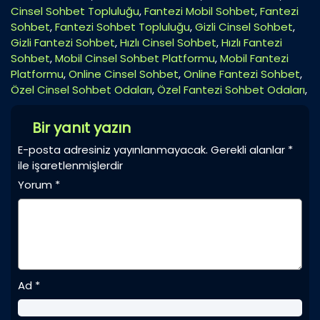
Cinsel Sohbet Topluluğu
,
Fantezi Mobil Sohbet
,
Fantezi
Sohbet
,
Fantezi Sohbet Topluluğu
,
Gizli Cinsel Sohbet
,
Gizli Fantezi Sohbet
,
Hızlı Cinsel Sohbet
,
Hızlı Fantezi
Sohbet
,
Mobil Cinsel Sohbet Platformu
,
Mobil Fantezi
Platformu
,
Online Cinsel Sohbet
,
Online Fantezi Sohbet
,
Özel Cinsel Sohbet Odaları
,
Özel Fantezi Sohbet Odaları
,
Bir yanıt yazın
E-posta adresiniz yayınlanmayacak.
Gerekli alanlar
*
ile işaretlenmişlerdir
Yorum
*
Ad
*