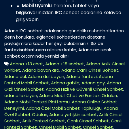
🔹
Mobil Uyumlu
: Telefon, tablet veya
bilgisayarınızdan IRC sohbet odalarına kolayca
giriş yapın
Adana IRC sohbet odalarında gündelik muhabbetlerden
derin konulara, eğlenceli sohbetlerden dostane
paylaşımlara kadar her şeyi bulabilirsiniz. Siz de
fantezisohbet.com
ailesine katılın, Adana’nın sıcak
sohbet ortamında yerinizi alın!
Adana +18 chat
,
Adana +18 sohbet
,
Adana Anlık Cinsel
Sohbet
,
Adana bayan ara
,
Adana Canlı Cinsel Sohbet
,
Adana dul
,
Adana dul bayan
,
Adana fantezi
,
Adana
Fantezi Mobil Sohbet
,
Adana gabile
,
Adana gay
,
Adana
Gizli Cinsel Sohbet
,
Adana Hızlı ve Güvenli Cinsel Sohbet
,
adana lezbiyen
,
Adana Mobil Chat ve Fantezi Odaları
,
Adana Mobil Fantezi Platformu
,
Adana Online Sohbet
Deneyimi
,
Adana Özel Mobil Sohbet Topluluğu
,
Adana
Özel Sohbet Odaları
,
Adana yetişkin sohbet
,
Anlık Cinsel
Sohbet
,
Anlık Fantezi Sohbet
,
Canlı Cinsel Sohbet
,
Canlı
Fantezi Sohbet
,
Cinsel Mobil Sohbet
,
Cinsel Sohbet
,