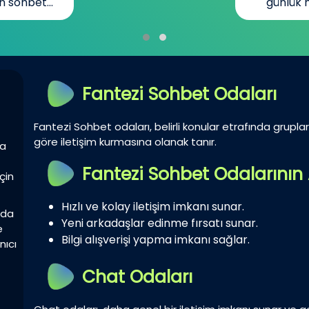
günlük hayatın...
Fantezi Sohbet Odaları
Fantezi Sohbet odaları, belirli konular etrafında gruplar 
göre iletişim kurmasına olanak tanır.
la
Fantezi Sohbet Odalarının 
çin
Hızlı ve kolay iletişim imkanı sunar.
zda
Yeni arkadaşlar edinme fırsatı sunar.
e
Bilgi alışverişi yapma imkanı sağlar.
nıcı
Chat Odaları