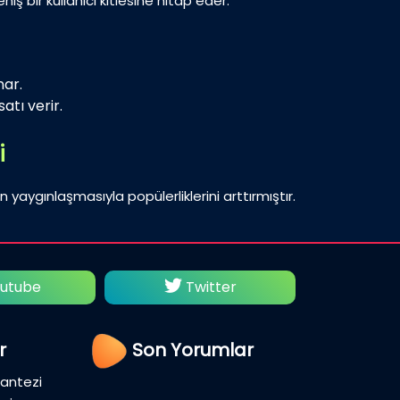
iş bir kullanıcı kitlesine hitap eder.
nar.
atı verir.
i
n yaygınlaşmasıyla popülerliklerini arttırmıştır.
Twitter
Facebook
r
Son Yorumlar
Fantezi