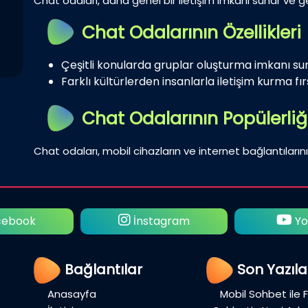
Chat odaları, daha genel bir iletişim imkanı sunar ve gen
Chat Odalarının Özellikleri
Çeşitli konularda gruplar oluşturma imkanı su
Farklı kültürlerden insanlarla iletişim kurma fırs
Chat Odalarının Popülerliğ
Chat odaları, mobil cihazların ve internet bağlantılarını
İnstagram
Youtube
Bağlantılar
Son Yazıla
Anasayfa
Mobil Sohbet ile 