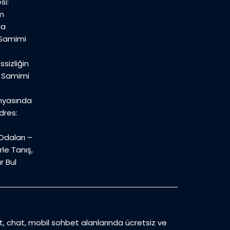
si:
m
la
 Samimi
sizliğin
n Samimi
nyasında
dres:
daları –
le Tanış,
r Bul
et, chat, mobil sohbet alanlarında ücretsiz ve