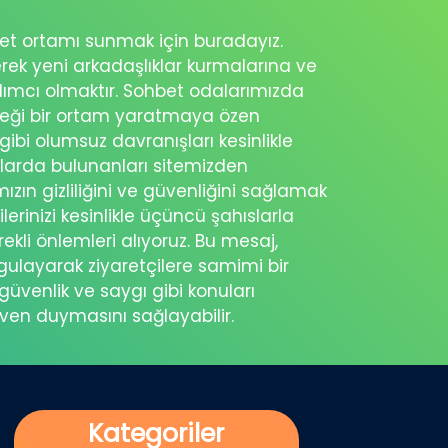
ohbet ortamı sunmak için buradayız.
erek yeni arkadaşlıklar kurmalarına ve
rdımcı olmaktır. Sohbet odalarımızda
eceği bir ortam yaratmaya özen
 gibi olumsuz davranışları kesinlikle
şlarda bulunanları sitemizden
ımızın gizliliğini ve güvenliğini sağlamak
ilerinizi kesinlikle üçüncü şahıslarla
ekli önlemleri alıyoruz. Bu mesaj,
rgulayarak ziyaretçilere samimi bir
güvenlik ve saygı gibi konuları
üven duymasını sağlayabilir.
Kategoriler