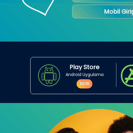
Mobil Giri
Play Store
Android Uygulama
İNDİR