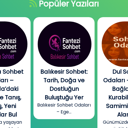
Popüler Yazıları
sir Sohbet:
Dul Sohbet
İzmir 
, Doğa ve
Odaları – Gerçek
– Gabil
tluğun
Bağlantılar
Toplu
ştuğu Yer
Kurabileceğin
Özgü
 Sohbet Odaları
Ege’nin ö
Samimi Sohbet
 Ege...
Alanları
Günümüzde birçok kişi,