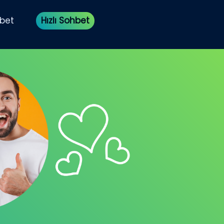
bet
Hızlı Sohbet