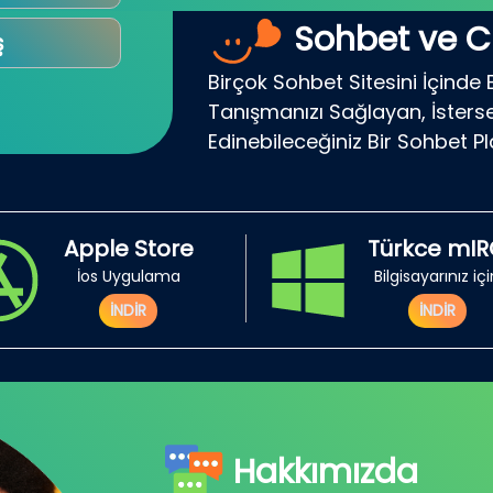
Sohbet ve C
ş
Birçok Sohbet Sitesini İçinde 
Tanışmanızı Sağlayan, İsterse
Edinebileceğiniz Bir Sohbet P
Apple Store
Türkce mI
İos Uygulama
Bilgisayarınız iç
İNDİR
İNDİR
Hakkımızda