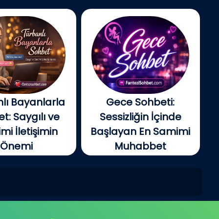
lı Bayanlarla
Gece Sohbeti:
t: Saygılı ve
Sessizliğin İçinde
i İletişimin
Başlayan En Samimi
Önemi
Muhabbet
tin gelişmesiyle
Gecenin ilerleyen
e insanlar artık...
saatlerinde şehir yavaş...