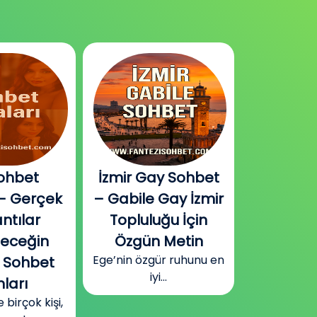
Gay Sohbet
Diyarbakır Cinsel
Aydın
e Gay İzmir
Sohbet ve Fantezi
Ege’nin
luğu İçin
Platformu
İnsanla
Güneydoğu’nun kalbi
n Metin
Sohbet
Diyarbakır’da, tarihi
zgür ruhunu en
Ege’ni
surların...
iyi...
toprakl
d