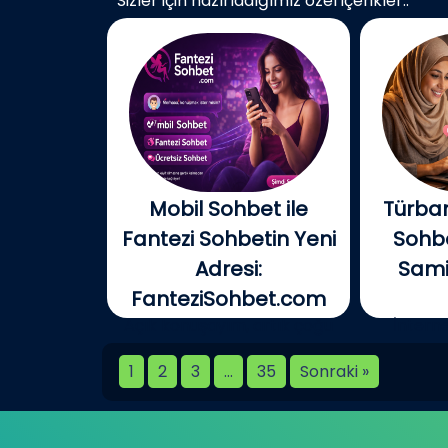
Sizler için hazırladığımız özel içerikler..
Mobil Sohbet ile
Türban
Fantezi Sohbetin Yeni
Sohbe
Adresi:
Samim
FanteziSohbet.com
Açık konuşayım, artık çoğu
İnterne
kişi...
birlikt
1
2
3
…
35
Sonraki »