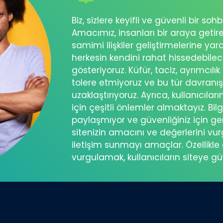
Biz, sizlere keyifli ve güvenli bir s
Amacımız, insanları bir araya getir
samimi ilişkiler geliştirmelerine ya
herkesin kendini rahat hissedebil
gösteriyoruz. Küfür, taciz, ayrımcılık
tolere etmiyoruz ve bu tür davranı
uzaklaştırıyoruz. Ayrıca, kullanıcılar
için çeşitli önlemler almaktayız. Bilg
paylaşmıyor ve güvenliğiniz için ger
sitenizin amacını ve değerlerini vu
iletişim sunmayı amaçlar. Özellikle 
vurgulamak, kullanıcıların siteye g