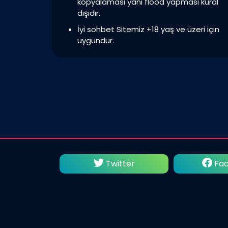
kopyalaması yani flood yapması kural
dışıdır.
İyi sohbet Sitemiz +18 yaş ve üzeri için
uygundur.
Twitter
Facebook