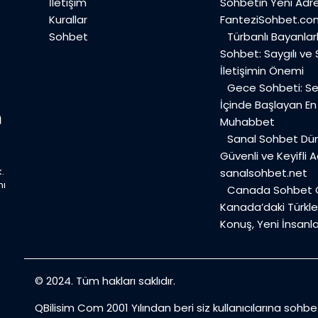
İletişim
Sohbetin Yeni Adre
Kurallar
FanteziSohbet.co
Sohbet
Türbanlı Bayanlar
Sohbet: Saygılı ve
İletişimin Önemi
Gece Sohbeti: Ses
İçinde Başlayan E
Muhabbet
Sanal Sohbet Dü
Güvenli ve Keyifli A
.
sanalsohbet.net
mı
Canada Sohbet O
Kanada’daki Türkler
Konuş, Yeni İnsanla
© 2024. Tüm hakları saklıdır.
QBilisim Com 2001 Yılından beri siz kullanıcılarına sohb