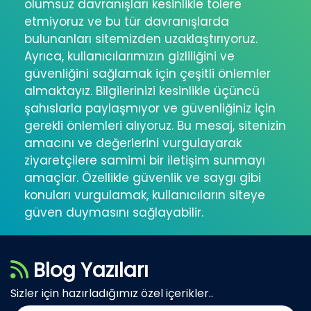
olumsuz davranışları kesinlikle tolere
etmiyoruz ve bu tür davranışlarda
bulunanları sitemizden uzaklaştırıyoruz.
Ayrıca, kullanıcılarımızın gizliliğini ve
güvenliğini sağlamak için çeşitli önlemler
almaktayız. Bilgilerinizi kesinlikle üçüncü
şahıslarla paylaşmıyor ve güvenliğiniz için
gerekli önlemleri alıyoruz. Bu mesaj, sitenizin
amacını ve değerlerini vurgulayarak
ziyaretçilere samimi bir iletişim sunmayı
amaçlar. Özellikle güvenlik ve saygı gibi
konuları vurgulamak, kullanıcıların siteye
güven duymasını sağlayabilir.
Blog Yazıları
Sizler için hazırladığımız özel içerikler..