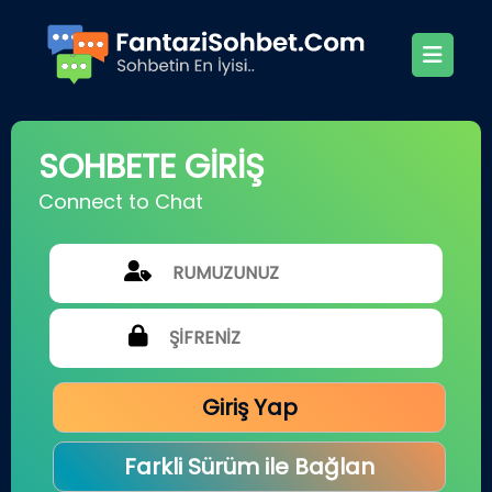
SOHBETE GİRİŞ
Connect to Chat
Giriş Yap
Farkli Sürüm ile Bağlan