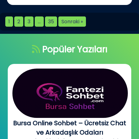
1
2
3
…
35
Sonraki »
Popüler Yazıları
Bursa Online Sohbet – Ücretsiz Chat
ve Arkadaşlık Odaları