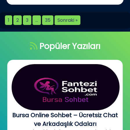
1
2
3
…
35
Sonraki »
Popüler Yazıları
Bursa Online Sohbet – Ücretsiz Chat
ve Arkadaşlık Odaları