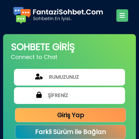
SOHBETE GİRİŞ
Connect to Chat
Giriş Yap
Farkli Sürüm ile Bağlan