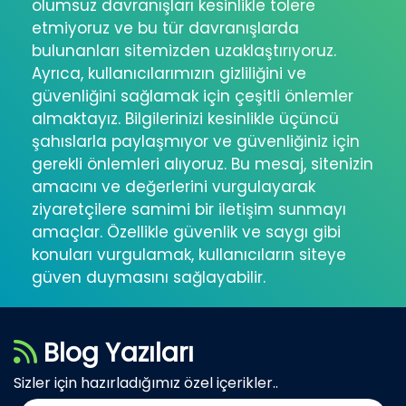
olumsuz davranışları kesinlikle tolere
etmiyoruz ve bu tür davranışlarda
bulunanları sitemizden uzaklaştırıyoruz.
Ayrıca, kullanıcılarımızın gizliliğini ve
güvenliğini sağlamak için çeşitli önlemler
almaktayız. Bilgilerinizi kesinlikle üçüncü
şahıslarla paylaşmıyor ve güvenliğiniz için
gerekli önlemleri alıyoruz. Bu mesaj, sitenizin
amacını ve değerlerini vurgulayarak
ziyaretçilere samimi bir iletişim sunmayı
amaçlar. Özellikle güvenlik ve saygı gibi
konuları vurgulamak, kullanıcıların siteye
güven duymasını sağlayabilir.
Blog Yazıları
Sizler için hazırladığımız özel içerikler..