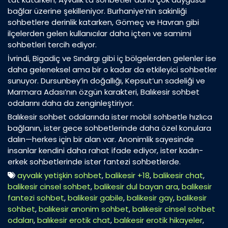
bağlar üzerine şekilleniyor. Burhaniye’nin sakinliği
sohbetlere derinlik katarken, Gömeç ve Havran gibi
ilçelerden gelen kullanıcılar daha içten ve samimi
sohbetleri tercih ediyor.
İvrindi, Bigadiç ve Sındırgı gibi iç bölgelerden gelenler ise
daha geleneksel ama bir o kadar da etkileyici sohbetler
sunuyor. Dursunbey’in doğallığı, Kepsut’un sadeliği ve
Marmara Adası’nın özgün karakteri, Balıkesir sohbet
odalarını daha da zenginleştiriyor.
Balıkesir sohbet odalarında ister mobil sohbetle hızlıca
bağlanın, ister gece sohbetlerinde daha özel konulara
dalın—herkes için bir alan var. Anonimlik sayesinde
insanlar kendini daha rahat ifade ediyor, ister kadın-
erkek sohbetlerinde ister fantezi sohbetlerde.
ayvalık yetişkin sohbet
,
balikesir +18
,
balikesir chat
,
balikesir cinsel sohbet
,
balikesir dul bayan ara
,
balikesir
fantezi sohbet
,
balikesir gabile
,
balikesir gay
,
balikesir
sohbet
,
balıkesir anonim sohbet
,
balıkesir cinsel sohbet
odaları
,
balıkesir erotik chat
,
balıkesir erotik hikayeler
,