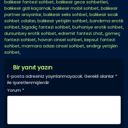
balıkesir fantezi sohbet
,
balıkesir gece sohbetleri
,
balıkesir gizli kaçamak
,
balıkesir mobil sohbet
,
balıkesir
partner arayanlar
,
balıkesir seks sohbet
,
balıkesir sıcak
sohbet odaları
,
balıkesir yetişkin sohbet
,
bandırma erotik
sohbet
,
bigadiç fantezi sohbet
,
burhaniye erotik sohbet
,
dursunbey erotik sohbet
,
edremit fantezi chat
,
gömeç
fantezi sohbet
,
havran cinsel sohbet
,
kepsut fantezi
sohbet
,
marmara adası cinsel sohbet
,
sındırgı yetişkin
sohbet
,
Bir yanıt yazın
E-posta adresiniz yayınlanmayacak.
Gerekli alanlar
*
ile işaretlenmişlerdir
Yorum
*