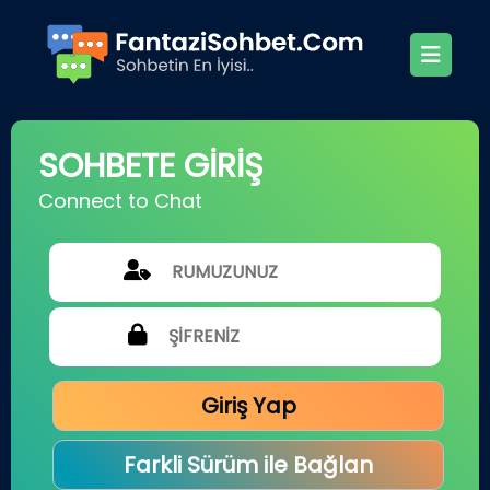
SOHBETE GİRİŞ
Connect to Chat
Giriş Yap
Farkli Sürüm ile Bağlan