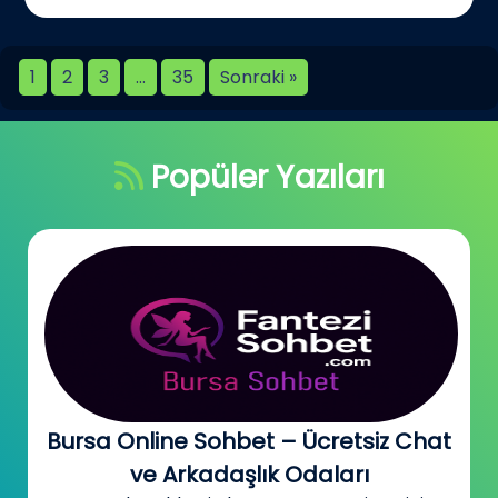
1
2
3
…
35
Sonraki »
Popüler Yazıları
Bursa Online Sohbet – Ücretsiz Chat
ve Arkadaşlık Odaları