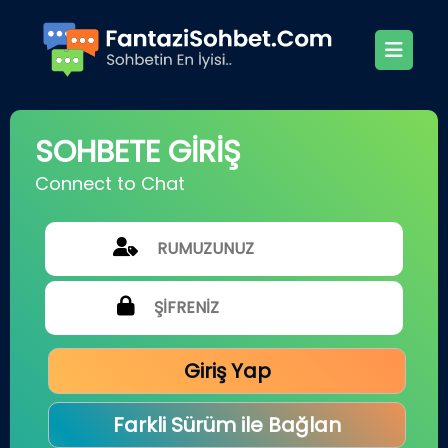
SOHBETE GİRİŞ
Connect to Chat
Giriş Yap
Farkli Sürüm ile Bağlan