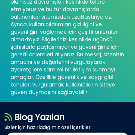
olumsuz davranışları kesinlikle tolere
etmiyoruz ve bu tür davranışlarda
bulunanları sitemizden uzaklaştırıyoruz.
Ayrıca, kullanıcılarımızın gizliliğini ve
güvenliğini sağlamak için çeşitli önlemler
almaktayız. Bilgilerinizi kesinlikle üçüncü
şahıslarla paylaşmıyor ve güvenliğiniz için
gerekli önlemleri alıyoruz. Bu mesaj, sitenizin
amacını ve değerlerini vurgulayarak
ziyaretçilere samimi bir iletişim sunmayı
amaçlar. Özellikle güvenlik ve saygı gibi
konuları vurgulamak, kullanıcıların siteye
güven duymasını sağlayabilir.
Blog Yazıları
Sizler için hazırladığımız özel içerikler..