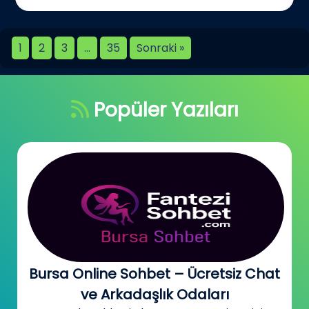
1
2
3
…
35
Sonraki »
Popüler Yazıları
Bursa Online Sohbet – Ücretsiz Chat
ve Arkadaşlık Odaları