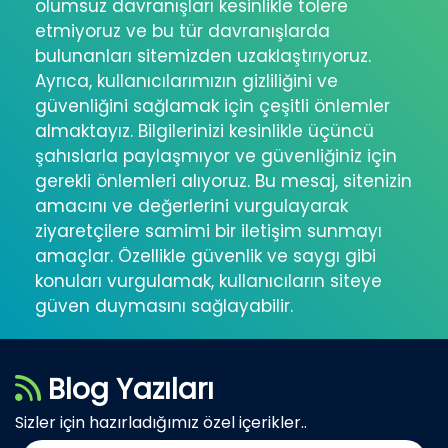
olumsuz davranışları kesinlikle tolere
etmiyoruz ve bu tür davranışlarda
bulunanları sitemizden uzaklaştırıyoruz.
Ayrıca, kullanıcılarımızın gizliliğini ve
güvenliğini sağlamak için çeşitli önlemler
almaktayız. Bilgilerinizi kesinlikle üçüncü
şahıslarla paylaşmıyor ve güvenliğiniz için
gerekli önlemleri alıyoruz. Bu mesaj, sitenizin
amacını ve değerlerini vurgulayarak
ziyaretçilere samimi bir iletişim sunmayı
amaçlar. Özellikle güvenlik ve saygı gibi
konuları vurgulamak, kullanıcıların siteye
güven duymasını sağlayabilir.
Blog Yazıları
Sizler için hazırladığımız özel içerikler..