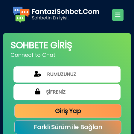
SOHBETE GİRİŞ
Connect to Chat
Giriş Yap
Farkli Sürüm ile Bağlan