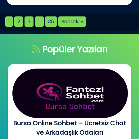
1
2
3
…
35
Sonraki »
Popüler Yazıları
Bursa Online Sohbet – Ücretsiz Chat
ve Arkadaşlık Odaları