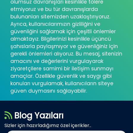
olumsuz davranışları kesinlikle tolere
etmiyoruz ve bu tür davranışlarda
bulunanları sitemizden uzaklaştırıyoruz.
Ayrıca, kullanıcılarımızın gizliliğini ve
güvenliğini sağlamak için çeşitli önlemler
almaktayız. Bilgilerinizi kesinlikle üçüncü
şahıslarla paylaşmıyor ve güvenliğiniz için
gerekli önlemleri alıyoruz. Bu mesaj, sitenizin
amacını ve değerlerini vurgulayarak
ziyaretçilere samimi bir iletişim sunmayı
amaçlar. Özellikle güvenlik ve saygı gibi
konuları vurgulamak, kullanıcıların siteye
güven duymasını sağlayabilir.
Blog Yazıları
Sizler için hazırladığımız özel içerikler..