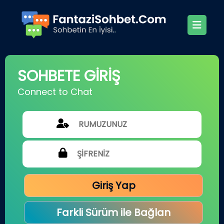
SOHBETE GİRİŞ
Connect to Chat
Giriş Yap
Farkli Sürüm ile Bağlan