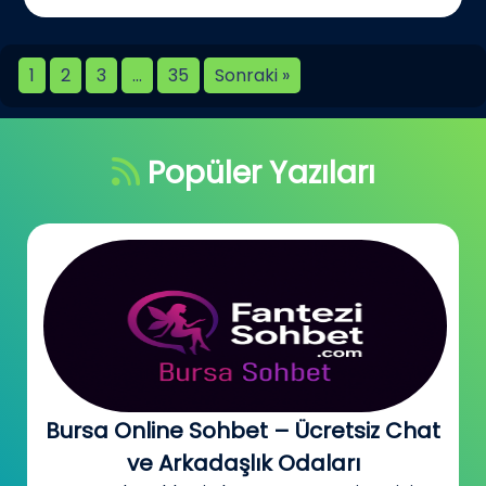
1
2
3
…
35
Sonraki »
Popüler Yazıları
Bursa Online Sohbet – Ücretsiz Chat
ve Arkadaşlık Odaları