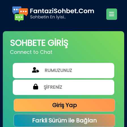
SOHBETE GİRİŞ
Connect to Chat
Giriş Yap
Farkli Sürüm ile Bağlan