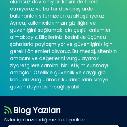
olumsuz davranışları kesinlikle tolere
etmiyoruz ve bu tür davranışlarda
bulunanları sitemizden uzaklaştırıyoruz.
Ayrıca, kullanıcılarımızın gizliliğini ve
güvenliğini sağlamak için çeşitli önlemler
almaktayız. Bilgilerinizi kesinlikle üçüncü
şahıslarla paylaşmıyor ve güvenliğiniz için
gerekli önlemleri alıyoruz. Bu mesaj, sitenizin
amacını ve değerlerini vurgulayarak
ziyaretçilere samimi bir iletişim sunmayı
amaçlar. Özellikle güvenlik ve saygı gibi
konuları vurgulamak, kullanıcıların siteye
güven duymasını sağlayabilir.
Blog Yazıları
Sizler için hazırladığımız özel içerikler..