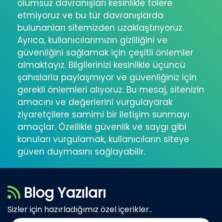
olumsuz davranışları kesinlikle tolere
etmiyoruz ve bu tür davranışlarda
bulunanları sitemizden uzaklaştırıyoruz.
Ayrıca, kullanıcılarımızın gizliliğini ve
güvenliğini sağlamak için çeşitli önlemler
almaktayız. Bilgilerinizi kesinlikle üçüncü
şahıslarla paylaşmıyor ve güvenliğiniz için
gerekli önlemleri alıyoruz. Bu mesaj, sitenizin
amacını ve değerlerini vurgulayarak
ziyaretçilere samimi bir iletişim sunmayı
amaçlar. Özellikle güvenlik ve saygı gibi
konuları vurgulamak, kullanıcıların siteye
güven duymasını sağlayabilir.
Blog Yazıları
Sizler için hazırladığımız özel içerikler..