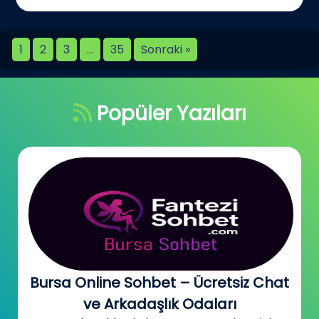
1
2
3
…
35
Sonraki »
Popüler Yazıları
Bursa Online Sohbet – Ücretsiz Chat
ve Arkadaşlık Odaları