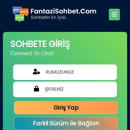
SOHBETE GİRİŞ
Connect to Chat
Giriş Yap
Farkli Sürüm ile Bağlan