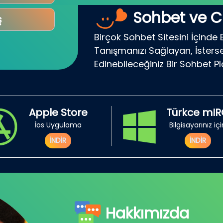
Sohbet ve C
ş
Birçok Sohbet Sitesini İçinde 
Tanışmanızı Sağlayan, İsterse
Edinebileceğiniz Bir Sohbet P
Apple Store
Türkce mI
İos Uygulama
Bilgisayarınız iç
İNDİR
İNDİR
Hakkımızda