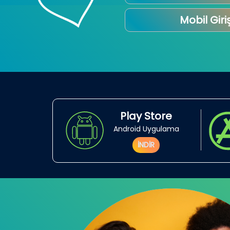
Mobil Giri
Play Store
Android Uygulama
İNDİR