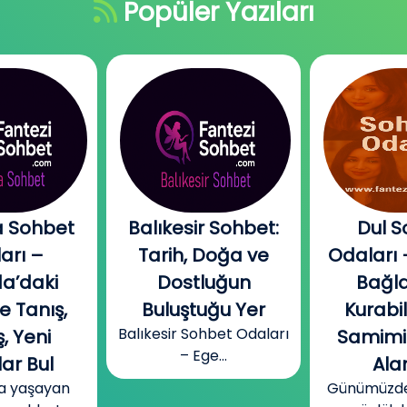
Popüler Yazıları
 Sohbet
Balıkesir Sohbet:
Dul S
arı –
Tarih, Doğa ve
Odaları 
a’daki
Dostluğun
Bağla
e Tanış,
Buluştuğu Yer
Kurabi
Balıkesir Sohbet Odaları
, Yeni
Samimi
– Ege...
ar Bul
Alan
a yaşayan
Günümüzde b