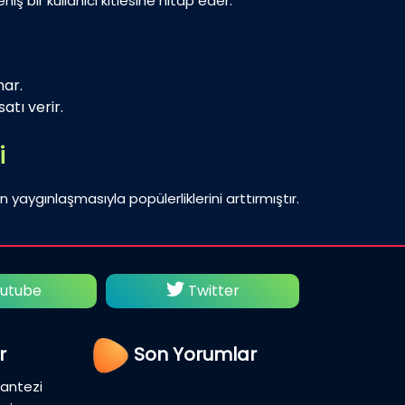
iş bir kullanıcı kitlesine hitap eder.
nar.
atı verir.
i
n yaygınlaşmasıyla popülerliklerini arttırmıştır.
utube
Twitter
Fac
r
Son Yorumlar
Fantezi