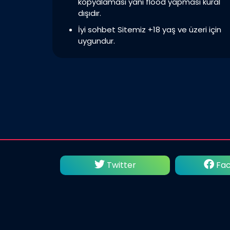
kopyalaması yani flood yapması kural
dışıdır.
İyi sohbet Sitemiz +18 yaş ve üzeri için
uygundur.
utube
Twitter
Fac