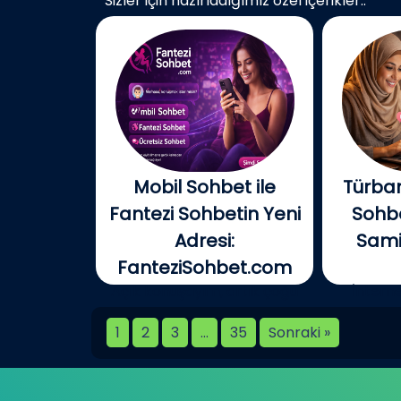
Sizler için hazırladığımız özel içerikler..
Mobil Sohbet ile
Türban
Fantezi Sohbetin Yeni
Sohbe
Adresi:
Samim
FanteziSohbet.com
Açık konuşayım, artık çoğu
İnterne
kişi...
birlikt
1
2
3
…
35
Sonraki »