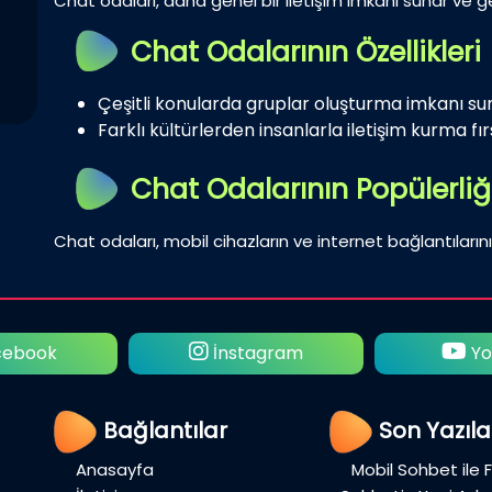
Chat odaları, daha genel bir iletişim imkanı sunar ve gen
Chat Odalarının Özellikleri
Çeşitli konularda gruplar oluşturma imkanı su
Farklı kültürlerden insanlarla iletişim kurma fırs
Chat Odalarının Popülerliğ
Chat odaları, mobil cihazların ve internet bağlantılarını
ebook
İnstagram
Yo
Bağlantılar
Son Yazıla
Anasayfa
Mobil Sohbet ile 