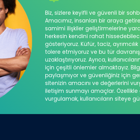
Biz, sizlere keyifli ve güvenli bir s
Amacımız, insanları bir araya getir
samimi ilişkiler geliştirmelerine ya
herkesin kendini rahat hissedebil
gösteriyoruz. Küfür, taciz, ayrımcılık
tolere etmiyoruz ve bu tür davranı
uzaklaştırıyoruz. Ayrıca, kullanıcılar
için çeşitli önlemler almaktayız. Bilg
paylaşmıyor ve güvenliğiniz için ger
sitenizin amacını ve değerlerini vu
iletişim sunmayı amaçlar. Özellikle 
vurgulamak, kullanıcıların siteye g