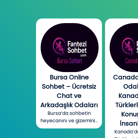
l Chat |
Bursa Online
Canada
l Sohbet
Sohbet – Ücretsiz
Odal
 – Yeni
Chat ve
Kanad
r, Sıcak
Arkadaşlık Odaları
Türklerl
Bursa’da sohbetin
betler
Konuş
heyecanını ve gizemini...
mobil cinsel
İnsanl
yecanını...
Kanada’d