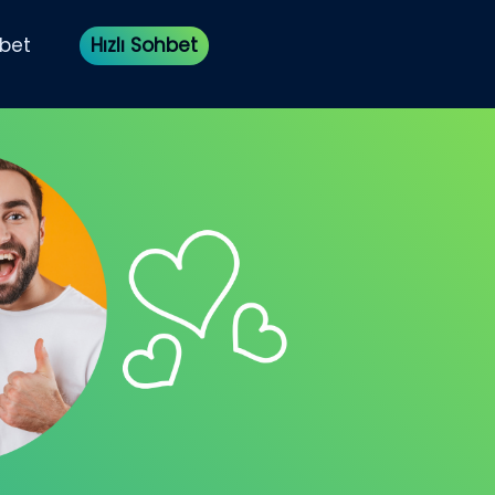
bet
Hızlı Sohbet