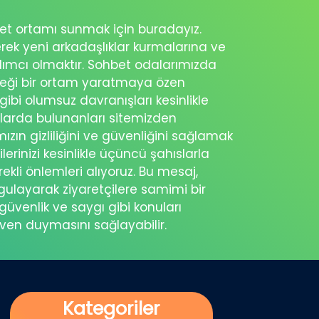
ohbet ortamı sunmak için buradayız.
erek yeni arkadaşlıklar kurmalarına ve
rdımcı olmaktır. Sohbet odalarımızda
eceği bir ortam yaratmaya özen
 gibi olumsuz davranışları kesinlikle
şlarda bulunanları sitemizden
ımızın gizliliğini ve güvenliğini sağlamak
ilerinizi kesinlikle üçüncü şahıslarla
ekli önlemleri alıyoruz. Bu mesaj,
rgulayarak ziyaretçilere samimi bir
güvenlik ve saygı gibi konuları
üven duymasını sağlayabilir.
Kategoriler