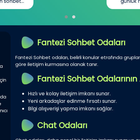
n sohbet...
günlük h
Fantezi Sohbet Odaları
Fantezi Sohbet odaları, belirli konular etrafında gruplar 
göre iletişim kurmasına olanak tanır.
la
Fantezi Sohbet Odalarının 
çin
Hızlı ve kolay iletişim imkanı sunar.
zda
Yeni arkadaşlar edinme fırsatı sunar.
e
Bilgi alışverişi yapma imkanı sağlar.
nıcı
Chat Odaları