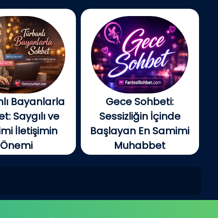
lı Bayanlarla
Gece Sohbeti:
t: Saygılı ve
Sessizliğin İçinde
i İletişimin
Başlayan En Samimi
Önemi
Muhabbet
tin gelişmesiyle
Gecenin ilerleyen
e insanlar artık...
saatlerinde şehir yavaş...