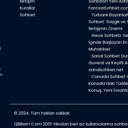
İletişim
Sohbetin Yeni Adre
Kurallar
FanteziSohbet.co
Sohbet
Türbanlı Bayanlar
Sohbet: Saygılı ve
İletişimin Önemi
Gece Sohbeti: Ses
İçinde Başlayan E
Muhabbet
Sanal Sohbet Dü
Güvenli ve Keyifli A
.
sanalsohbet.net
mı
Canada Sohbet O
Kanada’daki Türkler
Konuş, Yeni İnsanla
© 2024. Tüm hakları saklıdır.
QBilisim Com 2001 Yılından beri siz kullanıcılarına sohb