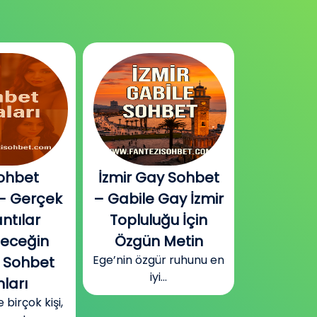
ohbet
İzmir Gay Sohbet
Diyarbak
– Gerçek
– Gabile Gay İzmir
Sohbet v
ntılar
Topluluğu İçin
Plat
Güneydoğu
leceğin
Özgün Metin
Diyarbakır
Ege’nin özgür ruhunu en
 Sohbet
surla
iyi...
ları
irçok kişi,