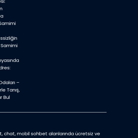
si:
m
la
 Samimi
sizliğin
n Samimi
nyasında
dres:
daları –
le Tanış,
r Bul
et, chat, mobil sohbet alanlarında ücretsiz ve