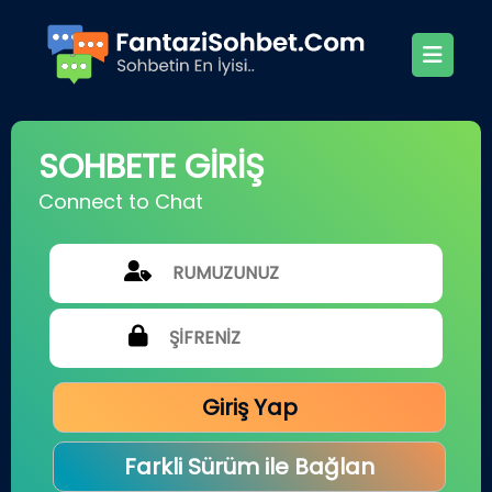
SOHBETE GİRİŞ
Connect to Chat
Giriş Yap
Farkli Sürüm ile Bağlan