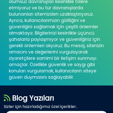
olumsuz davranışları kesinlikle tolere
etmiyoruz ve bu tür davranışlarda
bulunanları sitemizden uzaklaştırıyoruz.
Ayrıca, kullanıcılarımızın gizliliğini ve
güvenliğini sağlamak için çeşitli önlemler
almaktayız. Bilgilerinizi kesinlikle üçüncü
şahıslarla paylaşmıyor ve güvenliğiniz için
gerekli önlemleri alıyoruz. Bu mesaj, sitenizin
amacını ve değerlerini vurgulayarak
ziyaretçilere samimi bir iletişim sunmayı
amaçlar. Özellikle güvenlik ve saygı gibi
konuları vurgulamak, kullanıcıların siteye
güven duymasını sağlayabilir.
Blog Yazıları
Sizler için hazırladığımız özel içerikler..