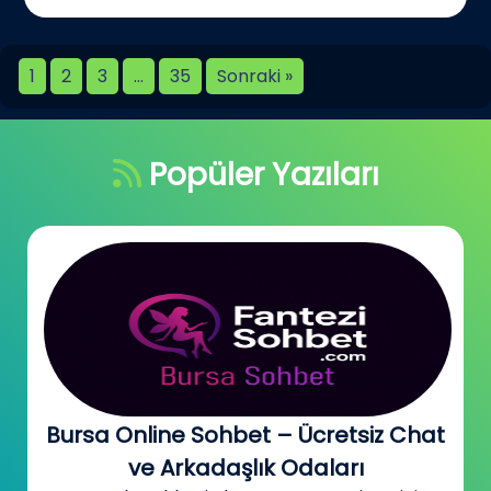
1
2
3
…
35
Sonraki »
Popüler Yazıları
Bursa Online Sohbet – Ücretsiz Chat
ve Arkadaşlık Odaları