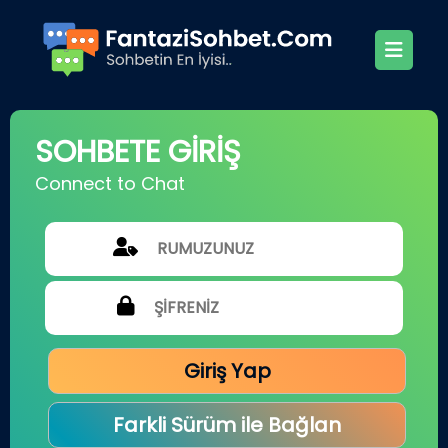
SOHBETE GİRİŞ
Connect to Chat
Giriş Yap
Farkli Sürüm ile Bağlan