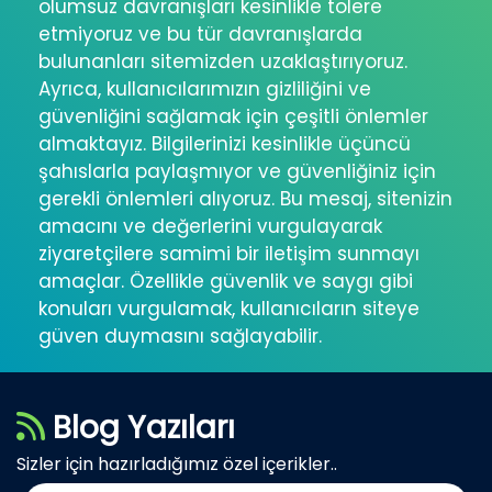
olumsuz davranışları kesinlikle tolere
etmiyoruz ve bu tür davranışlarda
bulunanları sitemizden uzaklaştırıyoruz.
Ayrıca, kullanıcılarımızın gizliliğini ve
güvenliğini sağlamak için çeşitli önlemler
almaktayız. Bilgilerinizi kesinlikle üçüncü
şahıslarla paylaşmıyor ve güvenliğiniz için
gerekli önlemleri alıyoruz. Bu mesaj, sitenizin
amacını ve değerlerini vurgulayarak
ziyaretçilere samimi bir iletişim sunmayı
amaçlar. Özellikle güvenlik ve saygı gibi
konuları vurgulamak, kullanıcıların siteye
güven duymasını sağlayabilir.
Blog Yazıları
Sizler için hazırladığımız özel içerikler..