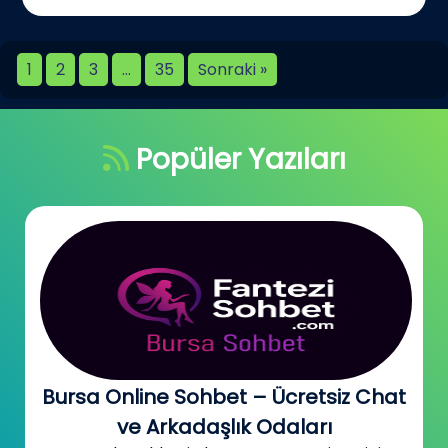
1
2
3
…
35
Sonraki »
Popüler Yazıları
Bursa Online Sohbet – Ücretsiz Chat
ve Arkadaşlık Odaları