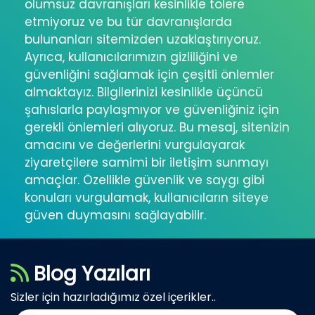
olumsuz davranışları kesinlikle tolere
etmiyoruz ve bu tür davranışlarda
bulunanları sitemizden uzaklaştırıyoruz.
Ayrıca, kullanıcılarımızın gizliliğini ve
güvenliğini sağlamak için çeşitli önlemler
almaktayız. Bilgilerinizi kesinlikle üçüncü
şahıslarla paylaşmıyor ve güvenliğiniz için
gerekli önlemleri alıyoruz. Bu mesaj, sitenizin
amacını ve değerlerini vurgulayarak
ziyaretçilere samimi bir iletişim sunmayı
amaçlar. Özellikle güvenlik ve saygı gibi
konuları vurgulamak, kullanıcıların siteye
güven duymasını sağlayabilir.
Blog Yazıları
Sizler için hazırladığımız özel içerikler..