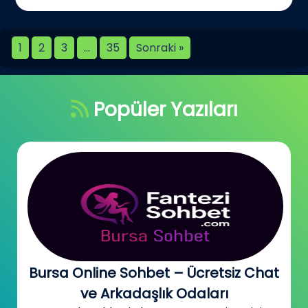
1
2
3
…
35
Sonraki »
Popüler Yazıları
Bursa Online Sohbet – Ücretsiz Chat
ve Arkadaşlık Odaları