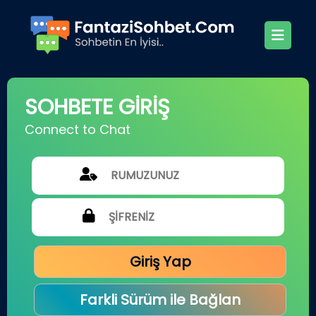
SOHBETE GİRİŞ
Connect to Chat
Giriş Yap
Farkli Sürüm ile Bağlan