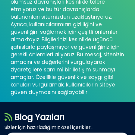
olumsuz davranışları kesinlikle tolere
etmiyoruz ve bu tür davranışlarda
bulunanları sitemizden uzaklaştırıyoruz.
Ayrıca, kullanıcılarımızın gizliliğini ve
güvenliğini sağlamak için çeşitli önlemler
almaktayız. Bilgilerinizi kesinlikle üçüncü
şahıslarla paylaşmıyor ve güvenliğiniz için
gerekli önlemleri alıyoruz. Bu mesaj, sitenizin
amacını ve değerlerini vurgulayarak
ziyaretçilere samimi bir iletişim sunmayı
amaçlar. Özellikle güvenlik ve saygı gibi
konuları vurgulamak, kullanıcıların siteye
güven duymasını sağlayabilir.
Blog Yazıları
Sizler için hazırladığımız özel içerikler..