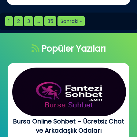
1
2
3
…
35
Sonraki »
Popüler Yazıları
Bursa Online Sohbet – Ücretsiz Chat
ve Arkadaşlık Odaları