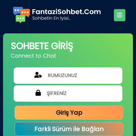
SOHBETE GİRİŞ
Connect to Chat
Giriş Yap
Farkli Sürüm ile Bağlan