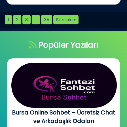
1
2
3
…
35
Sonraki »
Popüler Yazıları
Bursa Online Sohbet – Ücretsiz Chat
ve Arkadaşlık Odaları