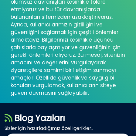
olumsuz davranışları kesinlikle tolere
etmiyoruz ve bu tür davranışlarda
bulunanları sitemizden uzaklaştırıyoruz.
Ayrıca, kullanıcılarımızın gizliliğini ve
güvenliğini sağlamak için çeşitli önlemler
almaktayız. Bilgilerinizi kesinlikle üçüncü
şahıslarla paylaşmıyor ve güvenliğiniz için
gerekli önlemleri alıyoruz. Bu mesaj, sitenizin
amacını ve değerlerini vurgulayarak
ziyaretçilere samimi bir iletişim sunmayı
amaçlar. Özellikle güvenlik ve saygı gibi
konuları vurgulamak, kullanıcıların siteye
güven duymasını sağlayabilir.
Blog Yazıları
Sizler için hazırladığımız özel içerikler..