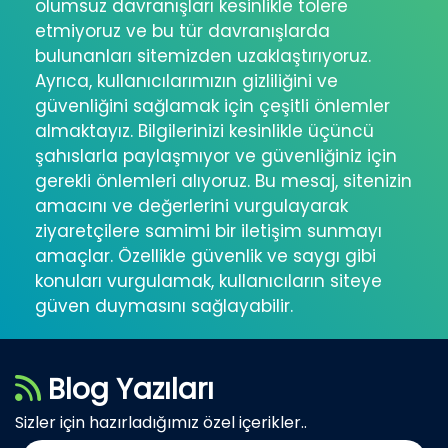
olumsuz davranışları kesinlikle tolere
etmiyoruz ve bu tür davranışlarda
bulunanları sitemizden uzaklaştırıyoruz.
Ayrıca, kullanıcılarımızın gizliliğini ve
güvenliğini sağlamak için çeşitli önlemler
almaktayız. Bilgilerinizi kesinlikle üçüncü
şahıslarla paylaşmıyor ve güvenliğiniz için
gerekli önlemleri alıyoruz. Bu mesaj, sitenizin
amacını ve değerlerini vurgulayarak
ziyaretçilere samimi bir iletişim sunmayı
amaçlar. Özellikle güvenlik ve saygı gibi
konuları vurgulamak, kullanıcıların siteye
güven duymasını sağlayabilir.
Blog Yazıları
Sizler için hazırladığımız özel içerikler..