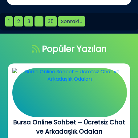
1
2
3
…
35
Sonraki »
Popüler Yazıları
Bursa Online Sohbet – Ücretsiz Chat
ve Arkadaşlık Odaları