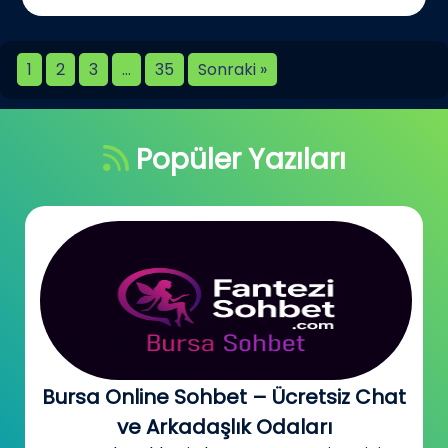
1
2
3
…
35
Sonraki »
Popüler Yazıları
Bursa Online Sohbet – Ücretsiz Chat
ve Arkadaşlık Odaları