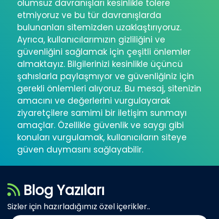
olumsuz davranışları kesinlikle tolere
etmiyoruz ve bu tür davranışlarda
bulunanları sitemizden uzaklaştırıyoruz.
Ayrıca, kullanıcılarımızın gizliliğini ve
güvenliğini sağlamak için çeşitli önlemler
almaktayız. Bilgilerinizi kesinlikle üçüncü
şahıslarla paylaşmıyor ve güvenliğiniz için
gerekli önlemleri alıyoruz. Bu mesaj, sitenizin
amacını ve değerlerini vurgulayarak
ziyaretçilere samimi bir iletişim sunmayı
amaçlar. Özellikle güvenlik ve saygı gibi
konuları vurgulamak, kullanıcıların siteye
güven duymasını sağlayabilir.
Blog Yazıları
Sizler için hazırladığımız özel içerikler..