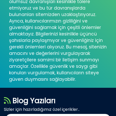
olumsuz davranışları kesinlikle tolere
etmiyoruz ve bu tür davranışlarda
bulunanları sitemizden uzaklaştırıyoruz.
Ayrıca, kullanıcılarımızın gizliliğini ve
güvenliğini sağlamak için çeşitli önlemler
almaktayız. Bilgilerinizi kesinlikle üçüncü
şahıslarla paylaşmıyor ve güvenliğiniz için
gerekli önlemleri alıyoruz. Bu mesaj, sitenizin
amacını ve değerlerini vurgulayarak
ziyaretçilere samimi bir iletişim sunmayı
amaçlar. Özellikle güvenlik ve saygı gibi
konuları vurgulamak, kullanıcıların siteye
güven duymasını sağlayabilir.
Blog Yazıları
Sizler için hazırladığımız özel içerikler..