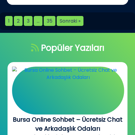
1
2
3
…
35
Sonraki »
Popüler Yazıları
Canada Sohbet Odaları –
Kanada’daki Türklerle Tanış, Konuş,