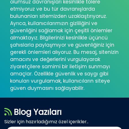
olumsuz davranışları kesinlikle tolere
etmiyoruz ve bu tür davranışlarda
bulunanları sitemizden uzaklaştırıyoruz.
Ayrıca, kullanıcılarımızın gizliliğini ve
güvenliğini sağlamak için çeşitli önlemler
almaktayız. Bilgilerinizi kesinlikle üçüncü
şahıslarla paylaşmıyor ve güvenliğiniz için
gerekli önlemleri alıyoruz. Bu mesaj, sitenizin
amacını ve değerlerini vurgulayarak
ziyaretçilere samimi bir iletişim sunmayı
amaçlar. Özellikle güvenlik ve saygı gibi
konuları vurgulamak, kullanıcıların siteye
güven duymasını sağlayabilir.
Blog Yazıları
Sizler için hazırladığımız özel içerikler..