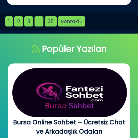
1
2
3
…
35
Sonraki »
Popüler Yazıları
Bursa Online Sohbet – Ücretsiz Chat
ve Arkadaşlık Odaları