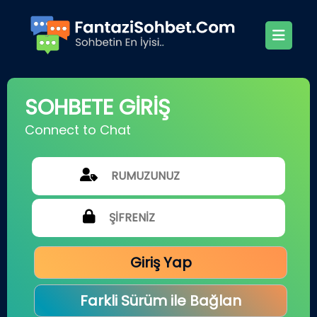
SOHBETE GİRİŞ
Connect to Chat
Giriş Yap
Farkli Sürüm ile Bağlan