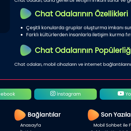
Chat odaları, daha genel bir iletişim imkanı sunar ve gen
Chat Odalarının Özellikleri
Çeşitli konularda gruplar oluşturma imkanı su
Farklı kültürlerden insanlarla iletişim kurma fırs
Chat Odalarının Popülerliğ
Chat odaları, mobil cihazların ve internet bağlantılarını
ebook
İnstagram
Yo
Bağlantılar
Son Yazıla
Anasayfa
Mobil Sohbet ile 