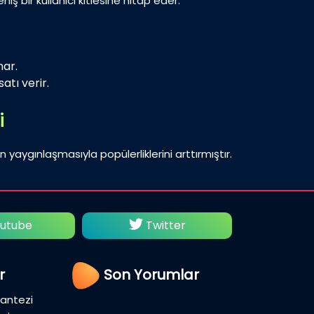
iş bir kullanıcı kitlesine hitap eder.
nar.
atı verir.
i
n yaygınlaşmasıyla popülerliklerini arttırmıştır.
utube
Twitter
Fac
r
Son Yorumlar
Fantezi