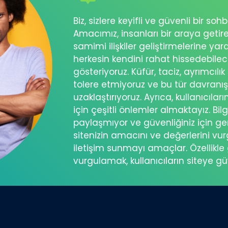
Biz, sizlere keyifli ve güvenli bir s
Amacımız, insanları bir araya getir
samimi ilişkiler geliştirmelerine ya
herkesin kendini rahat hissedebil
gösteriyoruz. Küfür, taciz, ayrımcılık
tolere etmiyoruz ve bu tür davranı
uzaklaştırıyoruz. Ayrıca, kullanıcılar
için çeşitli önlemler almaktayız. Bilg
paylaşmıyor ve güvenliğiniz için ger
sitenizin amacını ve değerlerini vu
iletişim sunmayı amaçlar. Özellikle 
vurgulamak, kullanıcıların siteye g