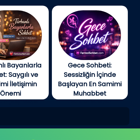
lı Bayanlarla
Gece Sohbeti:
t: Saygılı ve
Sessizliğin İçinde
i İletişimin
Başlayan En Samimi
Önemi
Muhabbet
tin gelişmesiyle
Gecenin ilerleyen
e insanlar artık...
saatlerinde şehir yavaş...