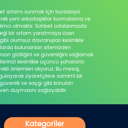
ohbet ortamı sunmak için buradayız.
erek yeni arkadaşlıklar kurmalarına ve
rdımcı olmaktır. Sohbet odalarımızda
eceği bir ortam yaratmaya özen
 gibi olumsuz davranışları kesinlikle
şlarda bulunanları sitemizden
ımızın gizliliğini ve güvenliğini sağlamak
ilerinizi kesinlikle üçüncü şahıslarla
ekli önlemleri alıyoruz. Bu mesaj,
rgulayarak ziyaretçilere samimi bir
güvenlik ve saygı gibi konuları
üven duymasını sağlayabilir.
Kategoriler