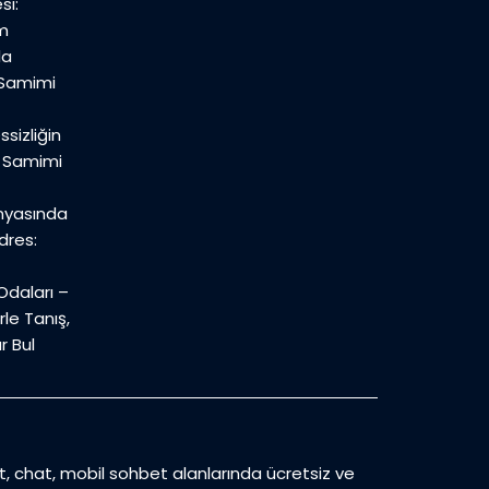
si:
m
la
 Samimi
sizliğin
n Samimi
nyasında
dres:
daları –
le Tanış,
r Bul
et, chat, mobil sohbet alanlarında ücretsiz ve