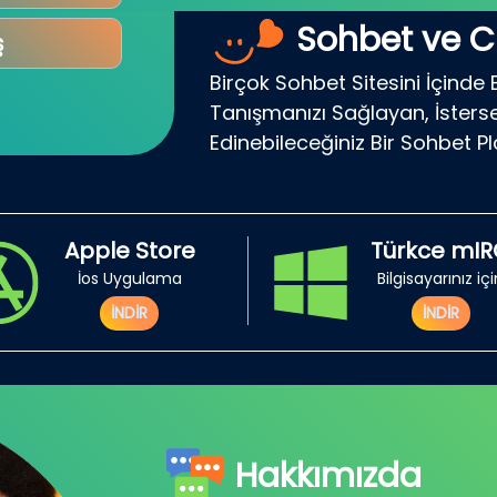
Sohbet ve C
ş
Birçok Sohbet Sitesini İçinde 
Tanışmanızı Sağlayan, İsterse
Edinebileceğiniz Bir Sohbet P
Apple Store
Türkce mI
İos Uygulama
Bilgisayarınız iç
İNDİR
İNDİR
Hakkımızda