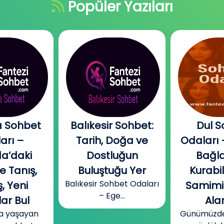
Popüler Yazıları
 Sohbet
Balıkesir Sohbet:
Dul S
arı –
Tarih, Doğa ve
Odaları 
a’daki
Dostluğun
Bağla
e Tanış,
Buluştuğu Yer
Kurabi
Balıkesir Sohbet Odaları
, Yeni
Samimi
– Ege...
ar Bul
Alan
a yaşayan
Günümüzde b