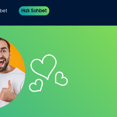
bet
Hızlı Sohbet