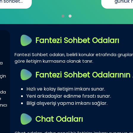
n sohbet...
günlük h
Fantezi Sohbet Odaları
Fantezi Sohbet odaları, belirli konular etrafında gruplar 
göre iletişim kurmasına olanak tanır.
la
Fantezi Sohbet Odalarının 
çin
Hızlı ve kolay iletişim imkanı sunar.
zda
Yeni arkadaşlar edinme fırsatı sunar.
e
Bilgi alışverişi yapma imkanı sağlar.
nıcı
Chat Odaları