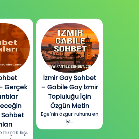
ohbet
İzmir Gay Sohbet
Diyarbak
– Gerçek
– Gabile Gay İzmir
Sohbet v
ntılar
Topluluğu İçin
Plat
Güneydoğu
leceğin
Özgün Metin
Diyarbakır
Ege’nin özgür ruhunu en
 Sohbet
surla
iyi...
ları
irçok kişi,