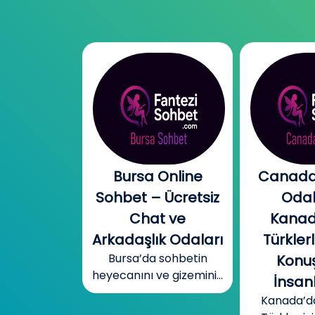
l Chat |
Bursa Online
Canada
l Sohbet
Sohbet – Ücretsiz
Odal
 – Yeni
Chat ve
Kanad
r, Sıcak
Arkadaşlık Odaları
Türklerl
Bursa’da sohbetin
betler
Konuş
heyecanını ve gizemini...
mobil cinsel
İnsanl
yecanını...
Kanada’d