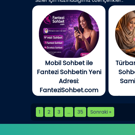
Sizler için hazırladığımız özel içerikler..
Mobil Sohbet ile
Türban
Fantezi Sohbetin Yeni
Sohbe
Adresi:
Samim
FanteziSohbet.com
Açık konuşayım, artık çoğu
İnterne
kişi...
birlikt
1
2
3
…
35
Sonraki »