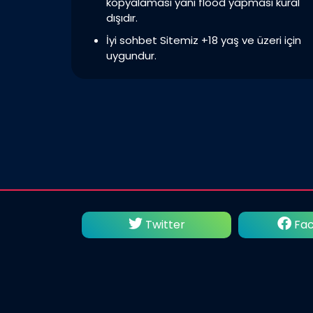
kopyalaması yani flood yapması kural
dışıdır.
İyi sohbet Sitemiz +18 yaş ve üzeri için
uygundur.
utube
Twitter
Fac