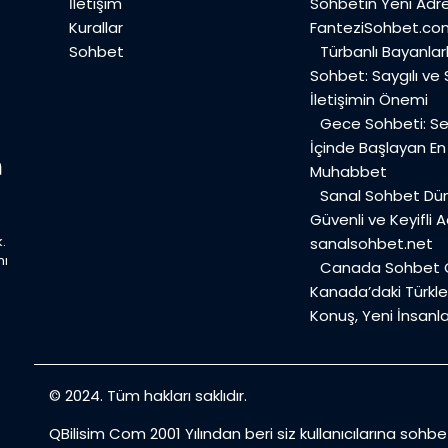
İletişim
Sohbetin Yeni Adre
Kurallar
FanteziSohbet.co
Sohbet
Türbanlı Bayanlar
Sohbet: Saygılı ve
İletişimin Önemi
Gece Sohbeti: Ses
İçinde Başlayan E
Muhabbet
Sanal Sohbet Dü
Güvenli ve Keyifli A
.
sanalsohbet.net
mı
Canada Sohbet O
Kanada’daki Türkler
Konuş, Yeni İnsanla
© 2024. Tüm hakları saklıdır.
QBilisim Com 2001 Yılından beri siz kullanıcılarına sohb