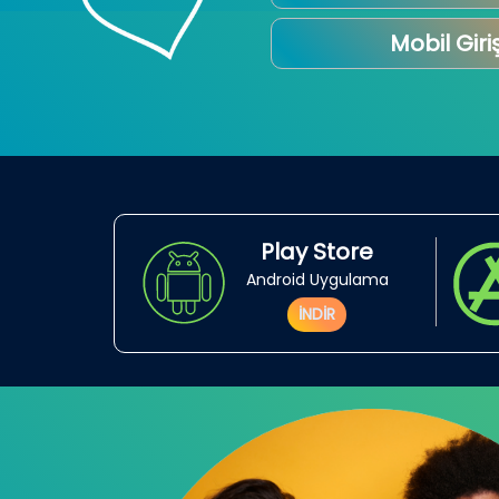
Mobil Giri
Play Store
Android Uygulama
İNDİR