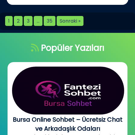
1
2
3
…
35
Sonraki »
Popüler Yazıları
Bursa Online Sohbet – Ücretsiz Chat
ve Arkadaşlık Odaları