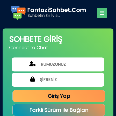
SOHBETE GİRİŞ
Connect to Chat
Giriş Yap
Farkli Sürüm ile Bağlan