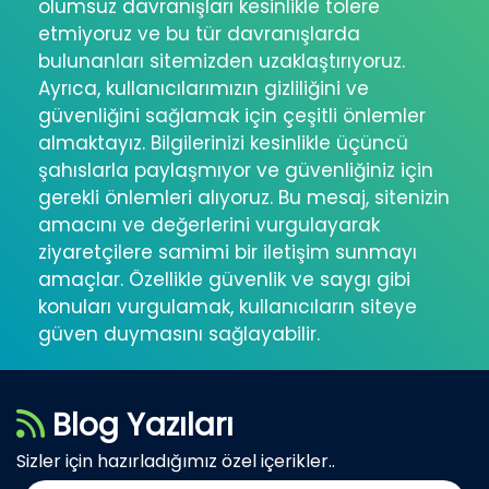
olumsuz davranışları kesinlikle tolere
etmiyoruz ve bu tür davranışlarda
bulunanları sitemizden uzaklaştırıyoruz.
Ayrıca, kullanıcılarımızın gizliliğini ve
güvenliğini sağlamak için çeşitli önlemler
almaktayız. Bilgilerinizi kesinlikle üçüncü
şahıslarla paylaşmıyor ve güvenliğiniz için
gerekli önlemleri alıyoruz. Bu mesaj, sitenizin
amacını ve değerlerini vurgulayarak
ziyaretçilere samimi bir iletişim sunmayı
amaçlar. Özellikle güvenlik ve saygı gibi
konuları vurgulamak, kullanıcıların siteye
güven duymasını sağlayabilir.
Blog Yazıları
Sizler için hazırladığımız özel içerikler..