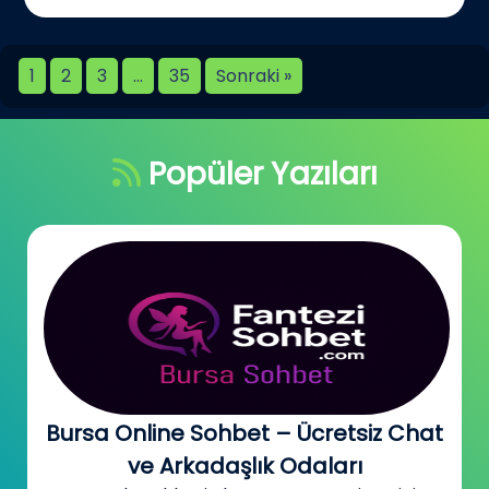
1
2
3
…
35
Sonraki »
Popüler Yazıları
Bursa Online Sohbet – Ücretsiz Chat
ve Arkadaşlık Odaları