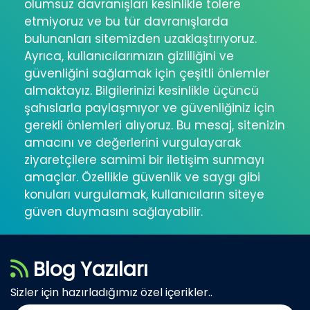
olumsuz davranışları kesinlikle tolere
etmiyoruz ve bu tür davranışlarda
bulunanları sitemizden uzaklaştırıyoruz.
Ayrıca, kullanıcılarımızın gizliliğini ve
güvenliğini sağlamak için çeşitli önlemler
almaktayız. Bilgilerinizi kesinlikle üçüncü
şahıslarla paylaşmıyor ve güvenliğiniz için
gerekli önlemleri alıyoruz. Bu mesaj, sitenizin
amacını ve değerlerini vurgulayarak
ziyaretçilere samimi bir iletişim sunmayı
amaçlar. Özellikle güvenlik ve saygı gibi
konuları vurgulamak, kullanıcıların siteye
güven duymasını sağlayabilir.
Blog Yazıları
Sizler için hazırladığımız özel içerikler..