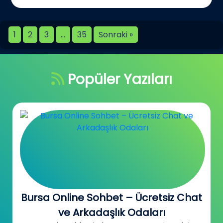
1
2
3
…
35
Sonraki »
Popüler Yazıları
Canada Sohbet Odaları –
Kanada’daki Türklerle Tanış, Konuş,