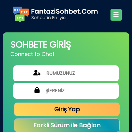
SOHBETE GİRİŞ
Connect to Chat
Giriş Yap
Farkli Sürüm ile Bağlan