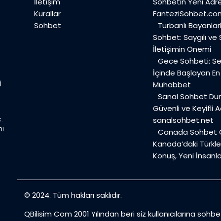
İletişim
Sohbetin Yeni Adre
Kurallar
FanteziSohbet.co
Sohbet
Türbanlı Bayanlar
Sohbet: Saygılı ve
İletişimin Önemi
Gece Sohbeti: Ses
İçinde Başlayan E
Muhabbet
Sanal Sohbet Dü
Güvenli ve Keyifli A
.
sanalsohbet.net
mı
Canada Sohbet O
Kanada’daki Türkler
Konuş, Yeni İnsanla
© 2024. Tüm hakları saklıdır.
QBilisim Com 2001 Yılından beri siz kullanıcılarına sohb