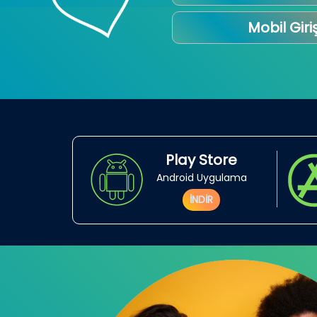
Mobil Giri
Play Store
Android Uygulama
İNDİR