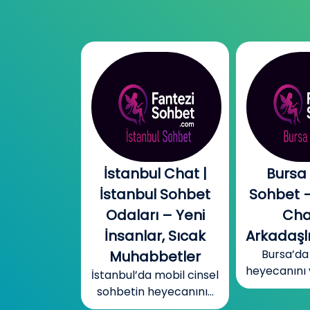
l Chat |
Bursa Online
Canada
l Sohbet
Sohbet – Ücretsiz
Odal
 – Yeni
Chat ve
Kanad
r, Sıcak
Arkadaşlık Odaları
Türklerl
Bursa’da sohbetin
betler
Konuş
heyecanını ve gizemini...
mobil cinsel
İnsanl
yecanını...
Kanada’d