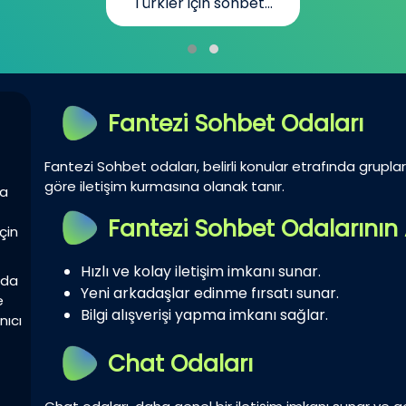
n sohbet...
günlük h
Fantezi Sohbet Odaları
Fantezi Sohbet odaları, belirli konular etrafında gruplar 
göre iletişim kurmasına olanak tanır.
la
Fantezi Sohbet Odalarının 
çin
Hızlı ve kolay iletişim imkanı sunar.
zda
Yeni arkadaşlar edinme fırsatı sunar.
e
Bilgi alışverişi yapma imkanı sağlar.
nıcı
Chat Odaları