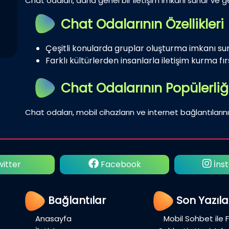
Chat odaları, daha genel bir iletişim imkanı sunar ve gen
Chat Odalarının Özellikleri
Çeşitli konularda gruplar oluşturma imkanı su
Farklı kültürlerden insanlarla iletişim kurma fırs
Chat Odalarının Popülerliğ
Chat odaları, mobil cihazların ve internet bağlantılarını
ebook
İnstagram
Yo
Bağlantılar
Son Yazıla
Anasayfa
Mobil Sohbet ile 