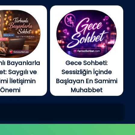
lı Bayanlarla
Gece Sohbeti:
t: Saygılı ve
Sessizliğin İçinde
i İletişimin
Başlayan En Samimi
Önemi
Muhabbet
tin gelişmesiyle
Gecenin ilerleyen
e insanlar artık...
saatlerinde şehir yavaş...