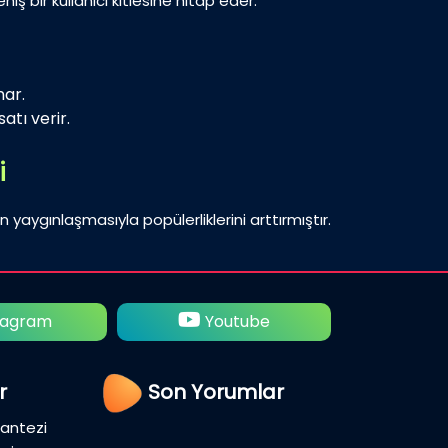
iş bir kullanıcı kitlesine hitap eder.
nar.
atı verir.
i
n yaygınlaşmasıyla popülerliklerini arttırmıştır.
utube
Twitter
Fac
r
Son Yorumlar
Fantezi