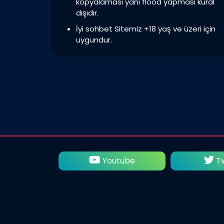
kopyalaması yani flood yapması kural
dışıdır.
İyi sohbet Sitemiz +18 yaş ve üzeri için
uygundur.
utube
Twitter
Fac