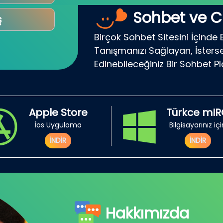
Sohbet ve C
ş
Birçok Sohbet Sitesini İçinde 
Tanışmanızı Sağlayan, İsterse
Edinebileceğiniz Bir Sohbet P
Apple Store
Türkce mI
İos Uygulama
Bilgisayarınız iç
İNDİR
İNDİR
Hakkımızda