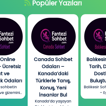
Popüler Yazıları
 Sohbet
Balıkesir Sohbet:
Dul S
arı –
Tarih, Doğa ve
Odaları 
a’daki
Dostluğun
Bağla
e Tanış,
Buluştuğu Yer
Kurabi
Balıkesir Sohbet Odaları
, Yeni
Samimi
– Ege...
ar Bul
Alan
a yaşayan
Günümüzde b