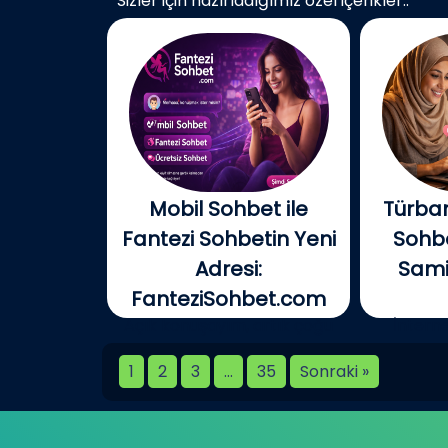
Sizler için hazırladığımız özel içerikler..
Mobil Sohbet ile
Türban
Fantezi Sohbetin Yeni
Sohbe
Adresi:
Samim
FanteziSohbet.com
Açık konuşayım, artık çoğu
İnterne
kişi...
birlikt
1
2
3
…
35
Sonraki »