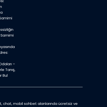
si:
m
la
 Samimi
sizliğin
n Samimi
nyasında
dres:
daları –
le Tanış,
r Bul
et, chat, mobil sohbet alanlarında ücretsiz ve