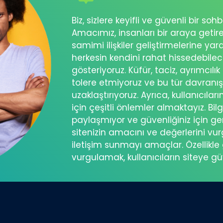
Biz, sizlere keyifli ve güvenli bir s
Amacımız, insanları bir araya getir
samimi ilişkiler geliştirmelerine ya
herkesin kendini rahat hissedebil
gösteriyoruz. Küfür, taciz, ayrımcılık
tolere etmiyoruz ve bu tür davranı
uzaklaştırıyoruz. Ayrıca, kullanıcılar
için çeşitli önlemler almaktayız. Bilg
paylaşmıyor ve güvenliğiniz için ger
sitenizin amacını ve değerlerini vu
iletişim sunmayı amaçlar. Özellikle 
vurgulamak, kullanıcıların siteye g