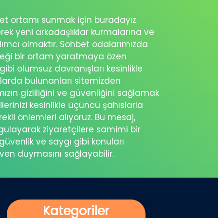
ohbet ortamı sunmak için buradayız.
erek yeni arkadaşlıklar kurmalarına ve
rdımcı olmaktır. Sohbet odalarımızda
eceği bir ortam yaratmaya özen
 gibi olumsuz davranışları kesinlikle
şlarda bulunanları sitemizden
ımızın gizliliğini ve güvenliğini sağlamak
ilerinizi kesinlikle üçüncü şahıslarla
ekli önlemleri alıyoruz. Bu mesaj,
rgulayarak ziyaretçilere samimi bir
güvenlik ve saygı gibi konuları
üven duymasını sağlayabilir.
Kategoriler