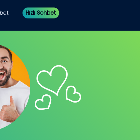
bet
Hızlı Sohbet