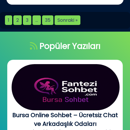
1
2
3
…
35
Sonraki »
Popüler Yazıları
Bursa Online Sohbet – Ücretsiz Chat
ve Arkadaşlık Odaları