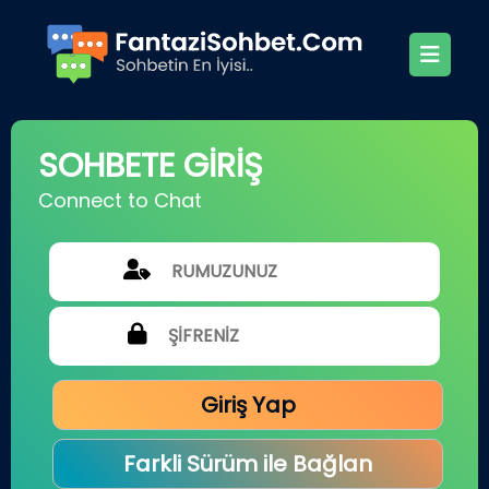
SOHBETE GİRİŞ
Connect to Chat
Giriş Yap
Farkli Sürüm ile Bağlan