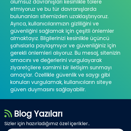
olumsuz davranışları kesinlikle tolere
etmiyoruz ve bu tür davranışlarda
bulunanları sitemizden uzaklaştırıyoruz.
Ayrıca, kullanıcılarımızın gizliliğini ve
güvenliğini sağlamak için çeşitli önlemler
almaktayız. Bilgilerinizi kesinlikle üçüncü
şahıslarla paylaşmıyor ve güvenliğiniz için
gerekli önlemleri alıyoruz. Bu mesaj, sitenizin
amacını ve değerlerini vurgulayarak
ziyaretçilere samimi bir iletişim sunmayı
amaçlar. Özellikle güvenlik ve saygı gibi
konuları vurgulamak, kullanıcıların siteye
güven duymasını sağlayabilir.
Blog Yazıları
Sizler için hazırladığımız özel içerikler..