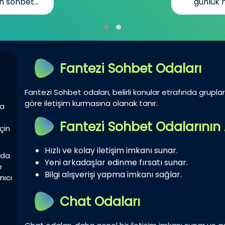
n sohbet...
günlük h
Fantezi Sohbet Odaları
Fantezi Sohbet odaları, belirli konular etrafında gruplar 
göre iletişim kurmasına olanak tanır.
la
Fantezi Sohbet Odalarının 
çin
Hızlı ve kolay iletişim imkanı sunar.
zda
Yeni arkadaşlar edinme fırsatı sunar.
e
Bilgi alışverişi yapma imkanı sağlar.
nıcı
Chat Odaları