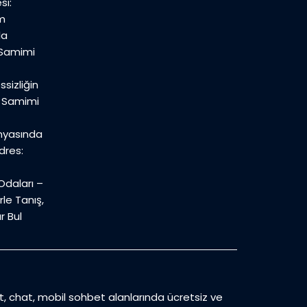
si:
m
la
 Samimi
sizliğin
n Samimi
nyasında
dres:
daları –
le Tanış,
r Bul
et, chat, mobil sohbet alanlarında ücretsiz ve