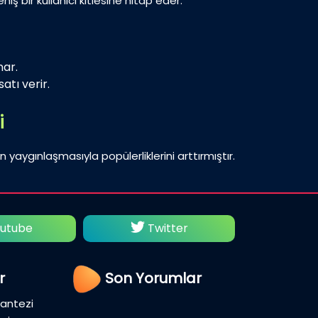
iş bir kullanıcı kitlesine hitap eder.
nar.
atı verir.
i
n yaygınlaşmasıyla popülerliklerini arttırmıştır.
utube
Twitter
Fac
r
Son Yorumlar
Fantezi