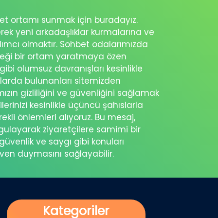
ohbet ortamı sunmak için buradayız.
erek yeni arkadaşlıklar kurmalarına ve
rdımcı olmaktır. Sohbet odalarımızda
eceği bir ortam yaratmaya özen
 gibi olumsuz davranışları kesinlikle
şlarda bulunanları sitemizden
ımızın gizliliğini ve güvenliğini sağlamak
ilerinizi kesinlikle üçüncü şahıslarla
ekli önlemleri alıyoruz. Bu mesaj,
rgulayarak ziyaretçilere samimi bir
güvenlik ve saygı gibi konuları
üven duymasını sağlayabilir.
Kategoriler