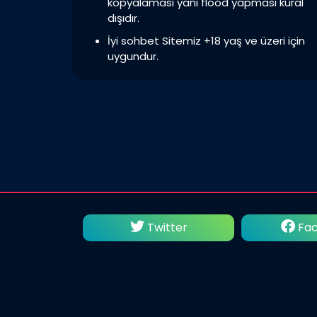
kopyalaması yani flood yapması kural
dışıdır.
İyi sohbet Sitemiz +18 yaş ve üzeri için
uygundur.
utube
Twitter
Fac