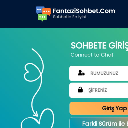
SOHBETE GİRİ
Connect to Chat
Giriş Yap
Farkli Sürüm ile