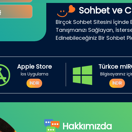
Sohbet ve C
ş
Birçok Sohbet Sitesini İçinde 
Tanışmanızı Sağlayan, İsterse
Edinebileceğiniz Bir Sohbet P
Apple Store
Türkce mI
İos Uygulama
Bilgisayarınız iç
İNDİR
İNDİR
Hakkımızda