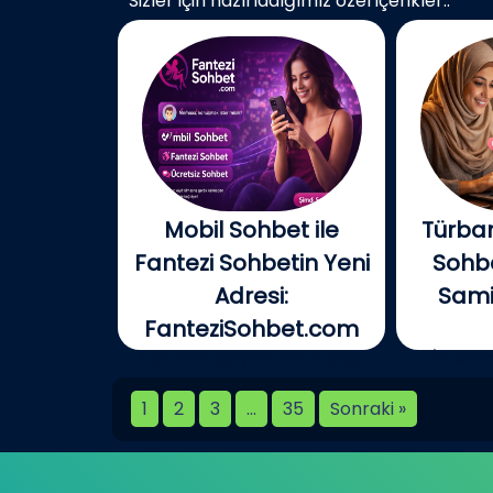
Sizler için hazırladığımız özel içerikler..
Mobil Sohbet ile
Türban
Fantezi Sohbetin Yeni
Sohbe
Adresi:
Samim
FanteziSohbet.com
Açık konuşayım, artık çoğu
İnterne
kişi...
birlikt
1
2
3
…
35
Sonraki »