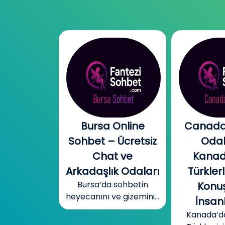
l Chat |
Bursa Online
Canada
l Sohbet
Sohbet – Ücretsiz
Odal
 – Yeni
Chat ve
Kanad
r, Sıcak
Arkadaşlık Odaları
Türklerl
Bursa’da sohbetin
betler
Konuş
heyecanını ve gizemini...
mobil cinsel
İnsanl
yecanını...
Kanada’d