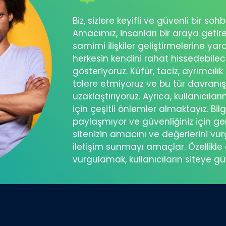
Biz, sizlere keyifli ve güvenli bir s
Amacımız, insanları bir araya getir
samimi ilişkiler geliştirmelerine ya
herkesin kendini rahat hissedebil
gösteriyoruz. Küfür, taciz, ayrımcılık
tolere etmiyoruz ve bu tür davranı
uzaklaştırıyoruz. Ayrıca, kullanıcılar
için çeşitli önlemler almaktayız. Bilg
paylaşmıyor ve güvenliğiniz için ger
sitenizin amacını ve değerlerini vu
iletişim sunmayı amaçlar. Özellikle 
vurgulamak, kullanıcıların siteye g