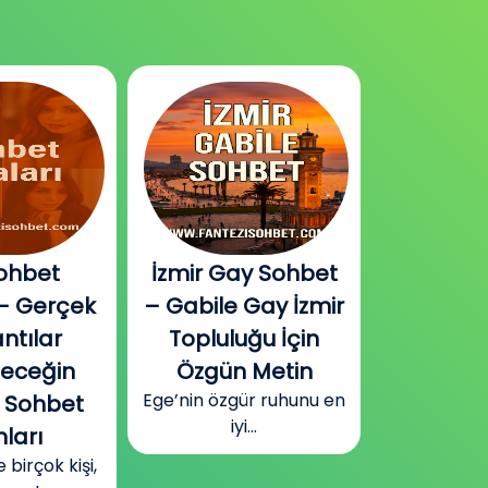
ohbet
İzmir Gay Sohbet
Diyarbak
– Gerçek
– Gabile Gay İzmir
Sohbet v
ntılar
Topluluğu İçin
Plat
Güneydoğu
leceğin
Özgün Metin
Diyarbakır
Ege’nin özgür ruhunu en
 Sohbet
surla
iyi...
ları
irçok kişi,