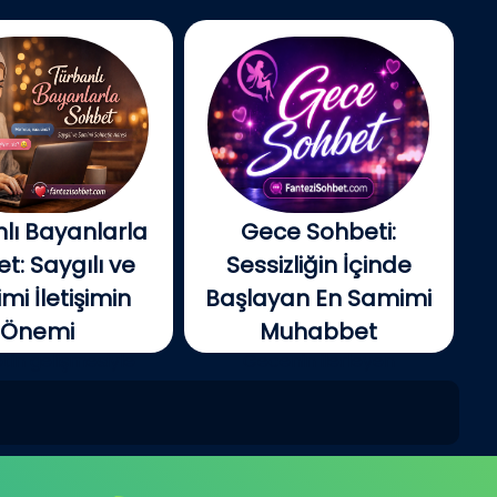
lı Bayanlarla
Gece Sohbeti:
t: Saygılı ve
Sessizliğin İçinde
i İletişimin
Başlayan En Samimi
Önemi
Muhabbet
tin gelişmesiyle
Gecenin ilerleyen
e insanlar artık...
saatlerinde şehir yavaş...