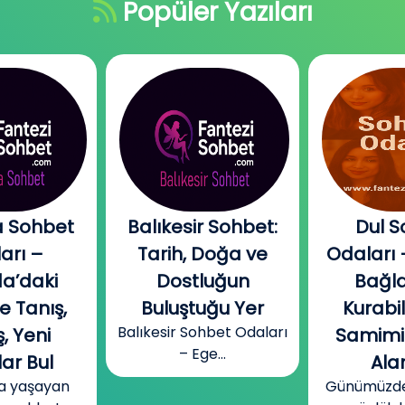
Popüler Yazıları
 Sohbet
Balıkesir Sohbet:
Dul S
arı –
Tarih, Doğa ve
Odaları 
a’daki
Dostluğun
Bağla
e Tanış,
Buluştuğu Yer
Kurabi
Balıkesir Sohbet Odaları
, Yeni
Samimi
– Ege...
ar Bul
Alan
a yaşayan
Günümüzde b