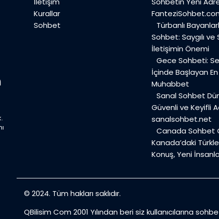
İletişim
Sohbetin Yeni Adre
Kurallar
FanteziSohbet.co
Sohbet
Türbanlı Bayanlar
Sohbet: Saygılı ve
İletişimin Önemi
Gece Sohbeti: Ses
İçinde Başlayan E
Muhabbet
Sanal Sohbet Dü
Güvenli ve Keyifli A
.
sanalsohbet.net
mı
Canada Sohbet O
Kanada’daki Türkler
Konuş, Yeni İnsanla
© 2024. Tüm hakları saklıdır.
QBilisim Com 2001 Yılından beri siz kullanıcılarına sohb