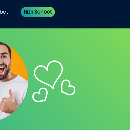
bet
Hızlı Sohbet