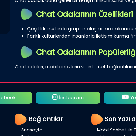
Chat odaları, daha genel bir iletişim imkanı sunar ve gen
Chat Odalarının Özellikleri
Çeşitli konularda gruplar oluşturma imkanı su
Farklı kültürlerden insanlarla iletişim kurma fırs
Chat Odalarının Popülerliğ
Chat odaları, mobil cihazların ve internet bağlantılarını
ebook
İnstagram
Yo
Bağlantılar
Son Yazıla
Anasayfa
Mobil Sohbet ile 