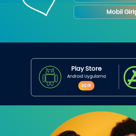
Mobil Giri
Play Store
Android Uygulama
İNDİR