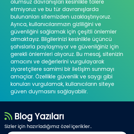
olumsuz davranışları kesinlikle tolere
etmiyoruz ve bu tür davranışlarda
bulunanları sitemizden uzaklaştırıyoruz.
Ayrıca, kullanıcılarımızın gizliliğini ve
güvenliğini sağlamak için çeşitli önlemler
almaktayız. Bilgilerinizi kesinlikle üçüncü
şahıslarla paylaşmıyor ve güvenliğiniz için
gerekli önlemleri alıyoruz. Bu mesaj, sitenizin
amacını ve değerlerini vurgulayarak
ziyaretçilere samimi bir iletişim sunmayı
amaçlar. Özellikle güvenlik ve saygı gibi
konuları vurgulamak, kullanıcıların siteye
güven duymasını sağlayabilir.
Blog Yazıları
Sizler için hazırladığımız özel içerikler..