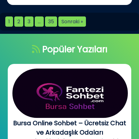
1
2
3
…
35
Sonraki »
Popüler Yazıları
Bursa Online Sohbet – Ücretsiz Chat
ve Arkadaşlık Odaları