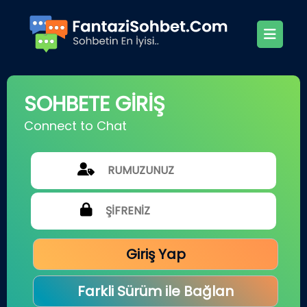
SOHBETE GİRİŞ
Connect to Chat
Giriş Yap
Farkli Sürüm ile Bağlan