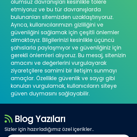
olumsuz davranışları kesinlikle tolere
etmiyoruz ve bu tür davranışlarda
bulunanları sitemizden uzaklaştırıyoruz.
Ayrıca, kullanıcılarımızın gizliliğini ve
güvenliğini sağlamak için çeşitli önlemler
almaktayız. Bilgilerinizi kesinlikle üçüncü
şahıslarla paylaşmıyor ve güvenliğiniz için
gerekli önlemleri alıyoruz. Bu mesaj, sitenizin
amacını ve değerlerini vurgulayarak
ziyaretçilere samimi bir iletişim sunmayı
amaçlar. Özellikle güvenlik ve saygı gibi
konuları vurgulamak, kullanıcıların siteye
güven duymasını sağlayabilir.
Blog Yazıları
Sizler için hazırladığımız özel içerikler..