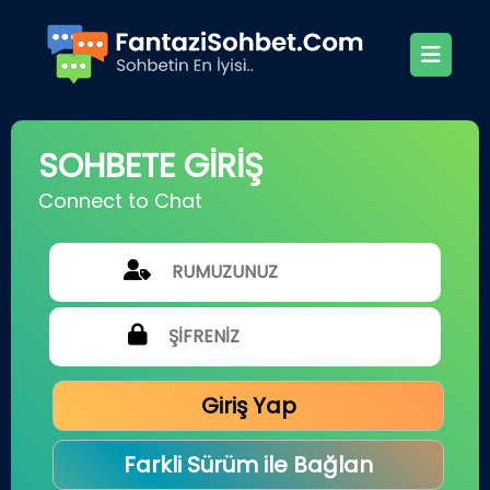
SOHBETE GİRİŞ
Connect to Chat
Giriş Yap
Farkli Sürüm ile Bağlan