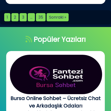
1
2
3
…
35
Sonraki »
Popüler Yazıları
Bursa Online Sohbet – Ücretsiz Chat
ve Arkadaşlık Odaları