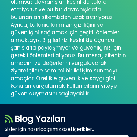
olumsuz davranışları kesinlikle tolere
etmiyoruz ve bu tür davranışlarda
bulunanları sitemizden uzaklaştırıyoruz.
Ayrıca, kullanıcılarımızın gizliliğini ve
güvenliğini sağlamak için çeşitli önlemler
almaktayız. Bilgilerinizi kesinlikle üçüncü
şahıslarla paylaşmıyor ve güvenliğiniz için
gerekli önlemleri alıyoruz. Bu mesaj, sitenizin
amacını ve değerlerini vurgulayarak
ziyaretçilere samimi bir iletişim sunmayı
amaçlar. Özellikle güvenlik ve saygı gibi
konuları vurgulamak, kullanıcıların siteye
güven duymasını sağlayabilir.
Blog Yazıları
Sizler için hazırladığımız özel içerikler..