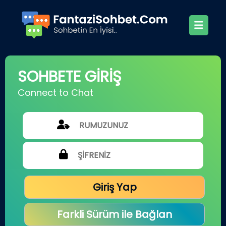
SOHBETE GİRİŞ
Connect to Chat
Giriş Yap
Farkli Sürüm ile Bağlan