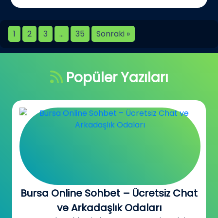
1
2
3
…
35
Sonraki »
Popüler Yazıları
Canada Sohbet Odaları –
Kanada’daki Türklerle Tanış, Konuş,