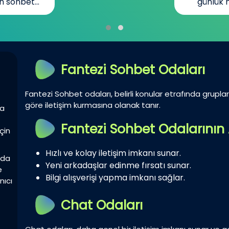
n sohbet...
günlük h
Fantezi Sohbet Odaları
Fantezi Sohbet odaları, belirli konular etrafında gruplar 
göre iletişim kurmasına olanak tanır.
la
Fantezi Sohbet Odalarının 
çin
Hızlı ve kolay iletişim imkanı sunar.
zda
Yeni arkadaşlar edinme fırsatı sunar.
e
Bilgi alışverişi yapma imkanı sağlar.
nıcı
Chat Odaları