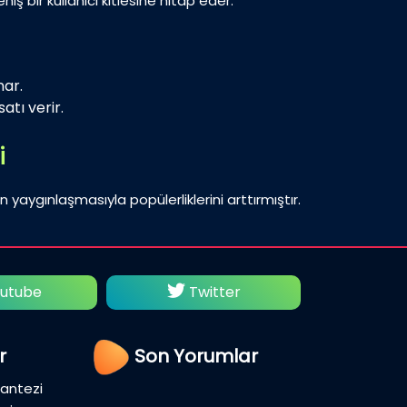
iş bir kullanıcı kitlesine hitap eder.
nar.
atı verir.
i
n yaygınlaşmasıyla popülerliklerini arttırmıştır.
utube
Twitter
Fac
r
Son Yorumlar
Fantezi