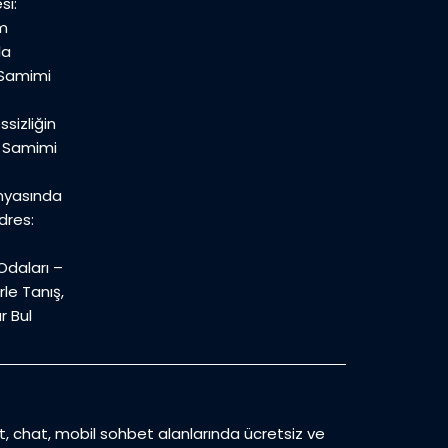
si:
m
la
 Samimi
sizliğin
n Samimi
nyasında
dres:
daları –
le Tanış,
r Bul
et, chat, mobil sohbet alanlarında ücretsiz ve