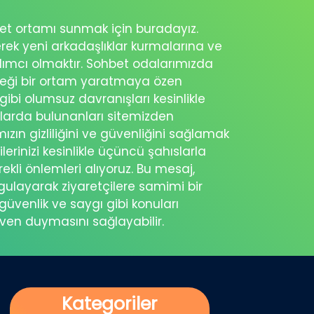
ohbet ortamı sunmak için buradayız.
erek yeni arkadaşlıklar kurmalarına ve
rdımcı olmaktır. Sohbet odalarımızda
eceği bir ortam yaratmaya özen
 gibi olumsuz davranışları kesinlikle
şlarda bulunanları sitemizden
ımızın gizliliğini ve güvenliğini sağlamak
ilerinizi kesinlikle üçüncü şahıslarla
ekli önlemleri alıyoruz. Bu mesaj,
rgulayarak ziyaretçilere samimi bir
güvenlik ve saygı gibi konuları
üven duymasını sağlayabilir.
Kategoriler