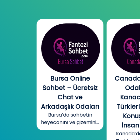
l Chat |
Bursa Online
Canada
l Sohbet
Sohbet – Ücretsiz
Odal
 – Yeni
Chat ve
Kanad
r, Sıcak
Arkadaşlık Odaları
Türklerl
Bursa’da sohbetin
betler
Konuş
heyecanını ve gizemini...
mobil cinsel
İnsanl
yecanını...
Kanada’d