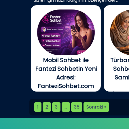
Sizler için hazırladığımız özel içerikler..
Mobil Sohbet ile
Türban
Fantezi Sohbetin Yeni
Sohbe
Adresi:
Samim
FanteziSohbet.com
Açık konuşayım, artık çoğu
İnterne
kişi...
birlikt
1
2
3
…
35
Sonraki »