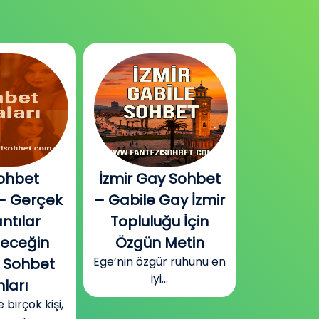
ohbet
İzmir Gay Sohbet
Diyarbak
– Gerçek
– Gabile Gay İzmir
Sohbet v
ntılar
Topluluğu İçin
Plat
Güneydoğu
leceğin
Özgün Metin
Diyarbakır
Ege’nin özgür ruhunu en
 Sohbet
surla
iyi...
ları
irçok kişi,