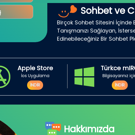
Sohbet ve C
ş
Birçok Sohbet Sitesini İçinde 
Tanışmanızı Sağlayan, İsterse
Edinebileceğiniz Bir Sohbet P
Apple Store
Türkce mI
İos Uygulama
Bilgisayarınız iç
İNDİR
İNDİR
Hakkımızda