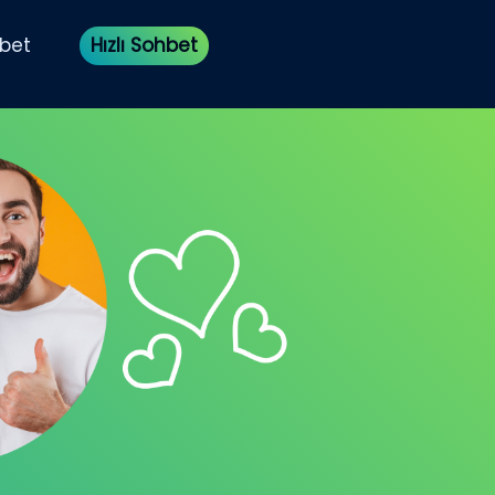
bet
Hızlı Sohbet