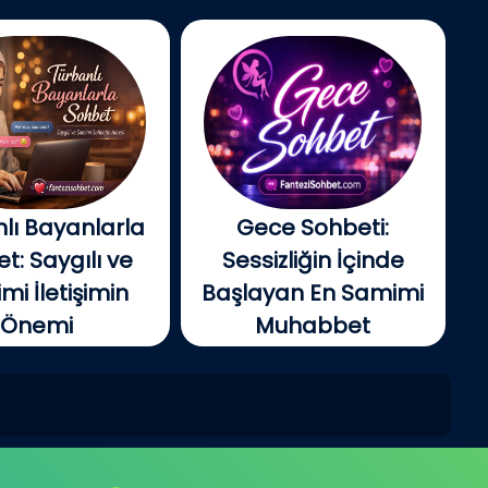
lı Bayanlarla
Gece Sohbeti:
t: Saygılı ve
Sessizliğin İçinde
i İletişimin
Başlayan En Samimi
Önemi
Muhabbet
tin gelişmesiyle
Gecenin ilerleyen
e insanlar artık...
saatlerinde şehir yavaş...