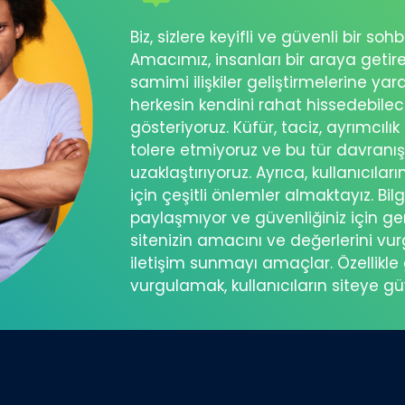
Biz, sizlere keyifli ve güvenli bir s
Amacımız, insanları bir araya getir
samimi ilişkiler geliştirmelerine ya
herkesin kendini rahat hissedebil
gösteriyoruz. Küfür, taciz, ayrımcılık
tolere etmiyoruz ve bu tür davranı
uzaklaştırıyoruz. Ayrıca, kullanıcılar
için çeşitli önlemler almaktayız. Bilg
paylaşmıyor ve güvenliğiniz için ger
sitenizin amacını ve değerlerini vu
iletişim sunmayı amaçlar. Özellikle 
vurgulamak, kullanıcıların siteye g