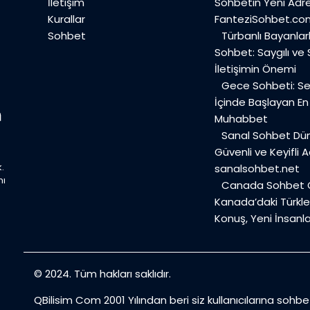
İletişim
Sohbetin Yeni Adre
Kurallar
FanteziSohbet.co
Sohbet
Türbanlı Bayanlar
Sohbet: Saygılı ve
İletişimin Önemi
Gece Sohbeti: Ses
İçinde Başlayan E
Muhabbet
Sanal Sohbet Dü
Güvenli ve Keyifli A
.
sanalsohbet.net
mı
Canada Sohbet O
Kanada’daki Türkler
Konuş, Yeni İnsanla
© 2024. Tüm hakları saklıdır.
QBilisim Com 2001 Yılından beri siz kullanıcılarına sohb