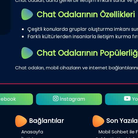
Chat odaları, daha genel bir iletişim imkanı sunar ve gen
Chat Odalarının Özellikleri
Çeşitli konularda gruplar oluşturma imkanı su
Farklı kültürlerden insanlarla iletişim kurma fırs
Chat Odalarının Popülerliğ
Chat odaları, mobil cihazların ve internet bağlantılarını
ebook
İnstagram
Yo
Bağlantılar
Son Yazıla
Anasayfa
Mobil Sohbet ile 