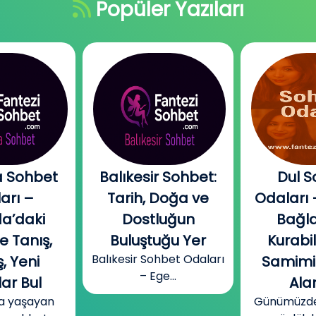
Popüler Yazıları
 Sohbet
Balıkesir Sohbet:
Dul S
arı –
Tarih, Doğa ve
Odaları 
a’daki
Dostluğun
Bağla
e Tanış,
Buluştuğu Yer
Kurabi
Balıkesir Sohbet Odaları
, Yeni
Samimi
– Ege...
ar Bul
Alan
a yaşayan
Günümüzde b