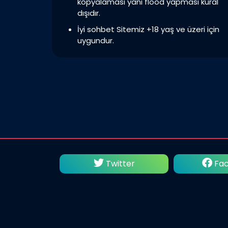
kopyalaması yani flood yapması kural
dışıdır.
İyi sohbet Sitemiz +18 yaş ve üzeri için
uygundur.
utube
Twitter
Fac