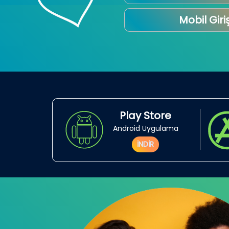
Mobil Giri
Play Store
Android Uygulama
İNDİR