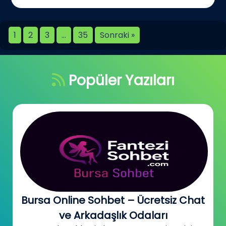
1
2
3
…
35
Sonraki »
Popüler Yazıları
Bursa Online Sohbet – Ücretsiz Chat
ve Arkadaşlık Odaları