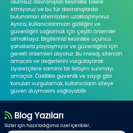
olumsuz davranışları kesinlikle tolere
etmiyoruz ve bu tür davranışlarda
bulunanları sitemizden uzaklaştırıyoruz.
Ayrıca, kullanıcılarımızın gizliliğini ve
güvenliğini sağlamak için çeşitli önlemler
almaktayız. Bilgilerinizi kesinlikle üçüncü
şahıslarla paylaşmıyor ve güvenliğiniz için
gerekli önlemleri alıyoruz. Bu mesaj, sitenizin
amacını ve değerlerini vurgulayarak
ziyaretçilere samimi bir iletişim sunmayı
amaçlar. Özellikle güvenlik ve saygı gibi
konuları vurgulamak, kullanıcıların siteye
güven duymasını sağlayabilir.
Blog Yazıları
Sizler için hazırladığımız özel içerikler..