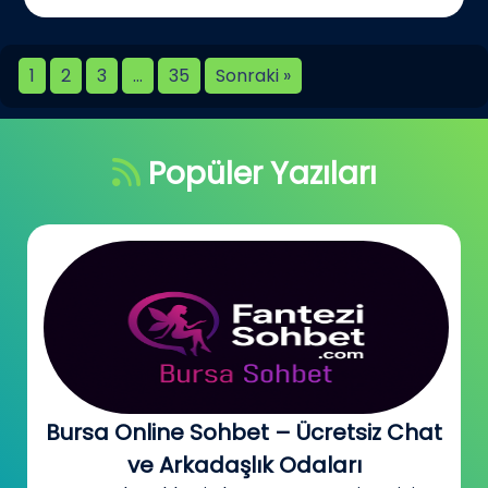
1
2
3
…
35
Sonraki »
Popüler Yazıları
Bursa Online Sohbet – Ücretsiz Chat
ve Arkadaşlık Odaları