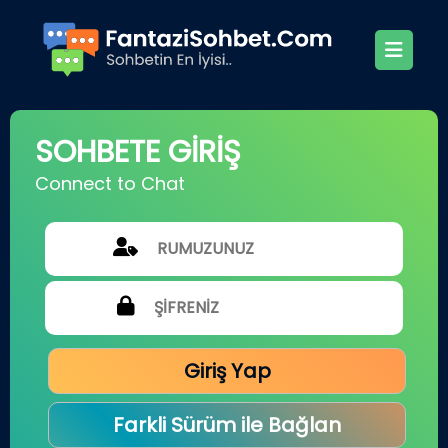
SOHBETE GİRİŞ
Connect to Chat
Giriş Yap
Farkli Sürüm ile Bağlan