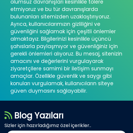
olumsuz davranışları kesinlikle tolere
etmiyoruz ve bu tür davranışlarda
bulunanları sitemizden uzaklaştırıyoruz.
Ayrıca, kullanıcılarımızın gizliliğini ve
güvenliğini sağlamak için çeşitli önlemler
almaktayız. Bilgilerinizi kesinlikle üçüncü
şahıslarla paylaşmıyor ve güvenliğiniz için
gerekli önlemleri alıyoruz. Bu mesaj, sitenizin
amacını ve değerlerini vurgulayarak
ziyaretçilere samimi bir iletişim sunmayı
amaçlar. Özellikle güvenlik ve saygı gibi
konuları vurgulamak, kullanıcıların siteye
güven duymasını sağlayabilir.
Blog Yazıları
Sizler için hazırladığımız özel içerikler..