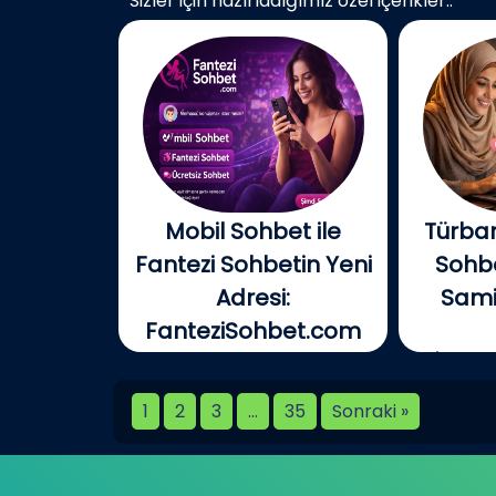
Sizler için hazırladığımız özel içerikler..
Mobil Sohbet ile
Türban
Fantezi Sohbetin Yeni
Sohbe
Adresi:
Samim
FanteziSohbet.com
Açık konuşayım, artık çoğu
İnterne
kişi...
birlikt
1
2
3
…
35
Sonraki »