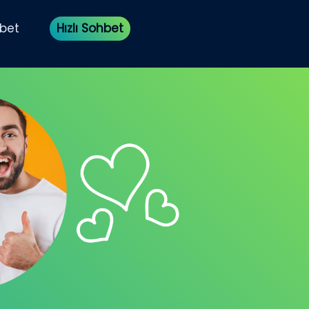
bet
Hızlı Sohbet