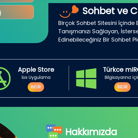
Sohbet ve C
ş
Birçok Sohbet Sitesini İçinde 
Tanışmanızı Sağlayan, İsterse
Edinebileceğiniz Bir Sohbet P
Apple Store
Türkce mI
İos Uygulama
Bilgisayarınız iç
İNDİR
İNDİR
Hakkımızda