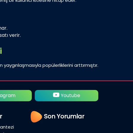
iş bir kullanıcı kitlesine hitap eder.
nar.
atı verir.
i
n yaygınlaşmasıyla popülerliklerini arttırmıştır.
utube
Twitter
Fac
r
Son Yorumlar
Fantezi