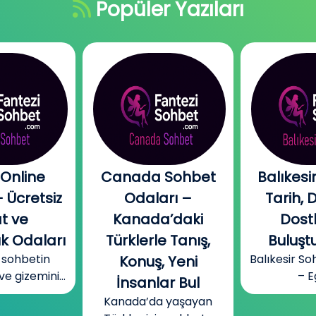
Popüler Yazıları
 Sohbet
Balıkesir Sohbet:
Dul S
arı –
Tarih, Doğa ve
Odaları 
a’daki
Dostluğun
Bağla
e Tanış,
Buluştuğu Yer
Kurabi
Balıkesir Sohbet Odaları
, Yeni
Samimi
– Ege...
ar Bul
Alan
a yaşayan
Günümüzde b