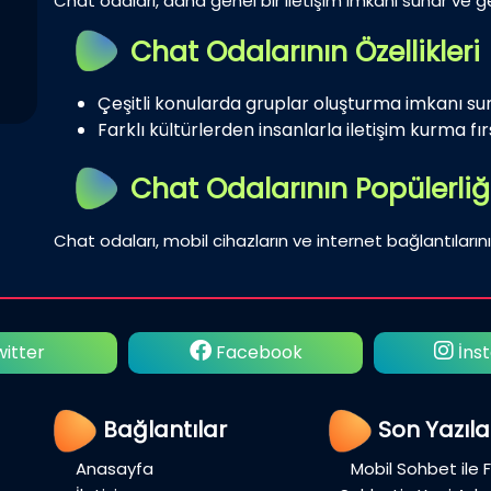
Chat odaları, daha genel bir iletişim imkanı sunar ve gen
Chat Odalarının Özellikleri
Çeşitli konularda gruplar oluşturma imkanı su
Farklı kültürlerden insanlarla iletişim kurma fırs
Chat Odalarının Popülerliğ
Chat odaları, mobil cihazların ve internet bağlantılarını
ebook
İnstagram
Yo
Bağlantılar
Son Yazıla
Anasayfa
Mobil Sohbet ile 