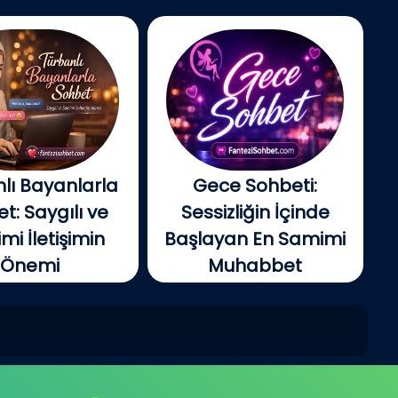
lı Bayanlarla
Gece Sohbeti:
t: Saygılı ve
Sessizliğin İçinde
i İletişimin
Başlayan En Samimi
Önemi
Muhabbet
tin gelişmesiyle
Gecenin ilerleyen
e insanlar artık...
saatlerinde şehir yavaş...