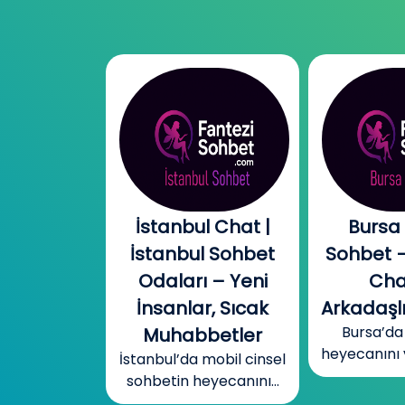
l Chat |
Bursa Online
Canada
l Sohbet
Sohbet – Ücretsiz
Odal
 – Yeni
Chat ve
Kanad
r, Sıcak
Arkadaşlık Odaları
Türklerl
Bursa’da sohbetin
betler
Konuş
heyecanını ve gizemini...
mobil cinsel
İnsanl
yecanını...
Kanada’d