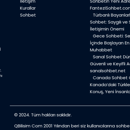
İletişim
Sohbetin Yeni Adre
Kurallar
FanteziSohbet.co
Sohbet
Türbanlı Bayanlar
Sohbet: Saygılı ve
İletişimin Önemi
Gece Sohbeti: Ses
İçinde Başlayan E
Muhabbet
Sanal Sohbet Dü
Güvenli ve Keyifli A
.
sanalsohbet.net
mı
Canada Sohbet O
Kanada’daki Türkler
Konuş, Yeni İnsanla
© 2024. Tüm hakları saklıdır.
QBilisim Com 2001 Yılından beri siz kullanıcılarına sohb