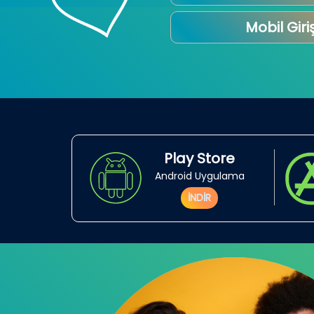
Mobil Giri
Play Store
Android Uygulama
İNDİR