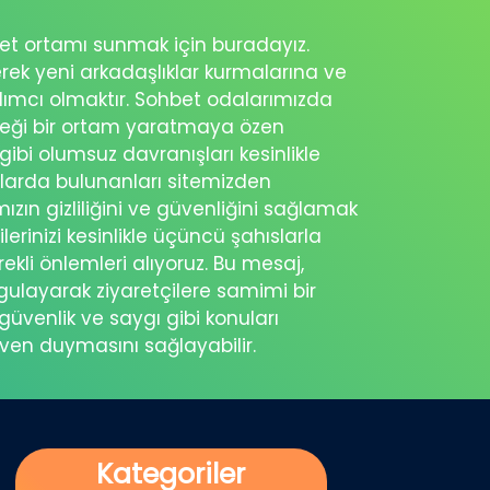
ohbet ortamı sunmak için buradayız.
erek yeni arkadaşlıklar kurmalarına ve
rdımcı olmaktır. Sohbet odalarımızda
eceği bir ortam yaratmaya özen
 gibi olumsuz davranışları kesinlikle
şlarda bulunanları sitemizden
ımızın gizliliğini ve güvenliğini sağlamak
ilerinizi kesinlikle üçüncü şahıslarla
ekli önlemleri alıyoruz. Bu mesaj,
rgulayarak ziyaretçilere samimi bir
güvenlik ve saygı gibi konuları
üven duymasını sağlayabilir.
Kategoriler