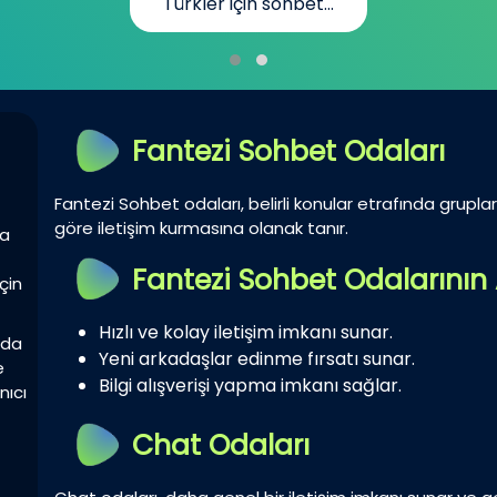
n sohbet...
günlük h
Fantezi Sohbet Odaları
Fantezi Sohbet odaları, belirli konular etrafında gruplar 
göre iletişim kurmasına olanak tanır.
la
Fantezi Sohbet Odalarının 
çin
Hızlı ve kolay iletişim imkanı sunar.
zda
Yeni arkadaşlar edinme fırsatı sunar.
e
Bilgi alışverişi yapma imkanı sağlar.
nıcı
Chat Odaları