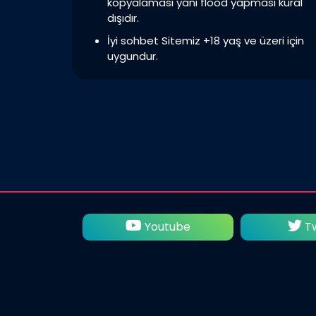
kopyalaması yani flood yapması kural
dışıdır.
İyi sohbet Sitemiz +18 yaş ve üzeri için
uygundur.
utube
Twitter
Fac