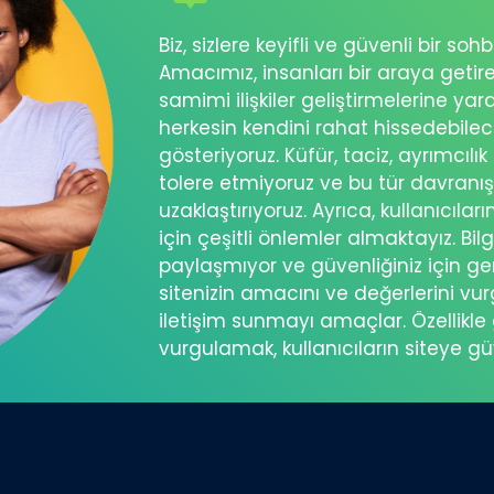
Biz, sizlere keyifli ve güvenli bir s
Amacımız, insanları bir araya getir
samimi ilişkiler geliştirmelerine ya
herkesin kendini rahat hissedebil
gösteriyoruz. Küfür, taciz, ayrımcılık
tolere etmiyoruz ve bu tür davranı
uzaklaştırıyoruz. Ayrıca, kullanıcılar
için çeşitli önlemler almaktayız. Bilg
paylaşmıyor ve güvenliğiniz için ger
sitenizin amacını ve değerlerini vu
iletişim sunmayı amaçlar. Özellikle 
vurgulamak, kullanıcıların siteye g