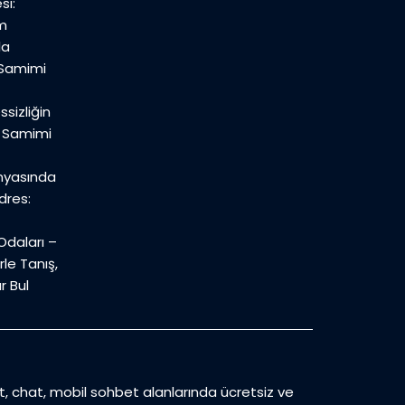
si:
m
la
 Samimi
sizliğin
n Samimi
nyasında
dres:
daları –
le Tanış,
r Bul
et, chat, mobil sohbet alanlarında ücretsiz ve