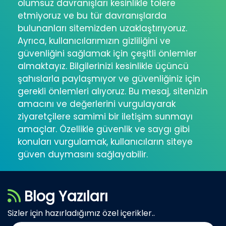
olumsuz davranışları kesinlikle tolere
etmiyoruz ve bu tür davranışlarda
bulunanları sitemizden uzaklaştırıyoruz.
Ayrıca, kullanıcılarımızın gizliliğini ve
güvenliğini sağlamak için çeşitli önlemler
almaktayız. Bilgilerinizi kesinlikle üçüncü
şahıslarla paylaşmıyor ve güvenliğiniz için
gerekli önlemleri alıyoruz. Bu mesaj, sitenizin
amacını ve değerlerini vurgulayarak
ziyaretçilere samimi bir iletişim sunmayı
amaçlar. Özellikle güvenlik ve saygı gibi
konuları vurgulamak, kullanıcıların siteye
güven duymasını sağlayabilir.
Blog Yazıları
Sizler için hazırladığımız özel içerikler..