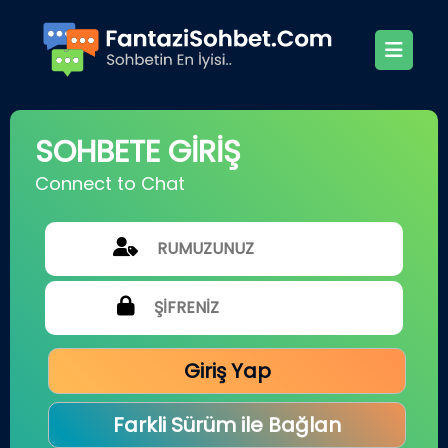
SOHBETE GİRİŞ
Connect to Chat
Giriş Yap
Farkli Sürüm ile Bağlan