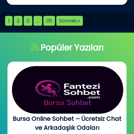
1
2
3
…
35
Sonraki »
Popüler Yazıları
Bursa Online Sohbet – Ücretsiz Chat
ve Arkadaşlık Odaları