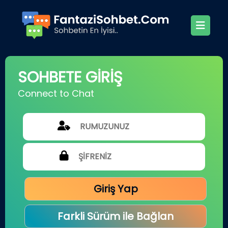
SOHBETE GİRİŞ
Connect to Chat
Giriş Yap
Farkli Sürüm ile Bağlan