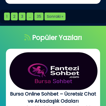
1
2
3
…
35
Sonraki »
Popüler Yazıları
Bursa Online Sohbet – Ücretsiz Chat
ve Arkadaşlık Odaları