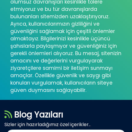
olumsuz davranışları kesinlikle tolere
etmiyoruz ve bu tür davranışlarda
bulunanları sitemizden uzaklaştırıyoruz.
Ayrıca, kullanıcılarımızın gizliliğini ve
güvenliğini sağlamak için çeşitli önlemler
almaktayız. Bilgilerinizi kesinlikle üçüncü
şahıslarla paylaşmıyor ve güvenliğiniz için
gerekli önlemleri alıyoruz. Bu mesaj, sitenizin
amacını ve değerlerini vurgulayarak
ziyaretçilere samimi bir iletişim sunmayı
amaçlar. Özellikle güvenlik ve saygı gibi
konuları vurgulamak, kullanıcıların siteye
güven duymasını sağlayabilir.
Blog Yazıları
Sizler için hazırladığımız özel içerikler..