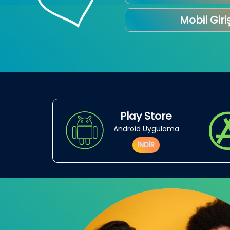
Mobil Giri
Play Store
Android Uygulama
İNDİR