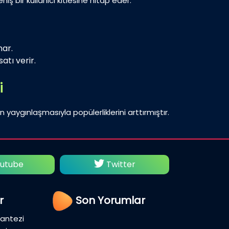
iş bir kullanıcı kitlesine hitap eder.
nar.
atı verir.
i
n yaygınlaşmasıyla popülerliklerini arttırmıştır.
utube
Twitter
Fac
r
Son Yorumlar
Fantezi