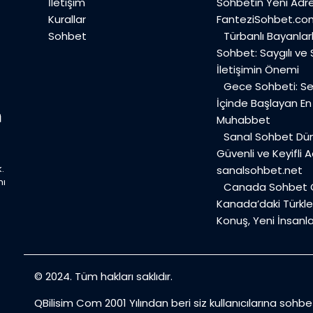
İletişim
Sohbetin Yeni Adre
Kurallar
FanteziSohbet.co
Sohbet
Türbanlı Bayanlar
Sohbet: Saygılı ve
İletişimin Önemi
Gece Sohbeti: Ses
İçinde Başlayan E
Muhabbet
Sanal Sohbet Dü
Güvenli ve Keyifli A
.
sanalsohbet.net
mı
Canada Sohbet O
Kanada’daki Türkler
Konuş, Yeni İnsanla
© 2024. Tüm hakları saklıdır.
QBilisim Com 2001 Yılından beri siz kullanıcılarına sohb