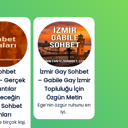
ohbet
İzmir Gay Sohbet
Diyarbak
– Gerçek
– Gabile Gay İzmir
Sohbet v
ntılar
Topluluğu İçin
Plat
Güneydoğu
leceğin
Özgün Metin
Diyarbakır
Ege’nin özgür ruhunu en
 Sohbet
surla
iyi...
ları
irçok kişi,