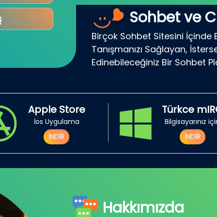
Sohbet ve C
ş
Birçok Sohbet Sitesini İçinde 
Tanışmanızı Sağlayan, İsterse
Edinebileceğiniz Bir Sohbet P
Apple Store
Türkce mI
İos Uygulama
Bilgisayarınız iç
İNDİR
İNDİR
Hakkımızda