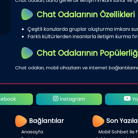
Chat odaları, daha genel bir iletişim imkanı sunar ve gen
Chat Odalarının Özellikleri
Çeşitli konularda gruplar oluşturma imkanı su
Farklı kültürlerden insanlarla iletişim kurma fırs
Chat Odalarının Popülerliğ
Chat odaları, mobil cihazların ve internet bağlantılarını
ebook
İnstagram
Yo
Bağlantılar
Son Yazıla
Anasayfa
Mobil Sohbet ile 