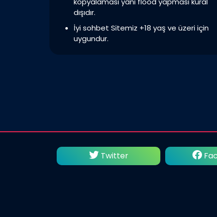
kopyalaması yani flood yapması kural
dışıdır.
İyi sohbet Sitemiz +18 yaş ve üzeri için
uygundur.
utube
Twitter
Fac