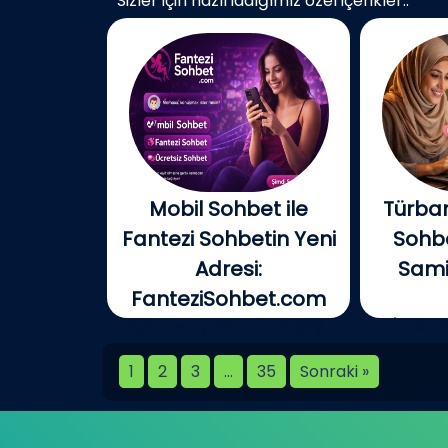
Sizler için hazırladığımız özel içerikler..
Mobil Sohbet ile
Türban
Fantezi Sohbetin Yeni
Sohbe
Adresi:
Samim
FanteziSohbet.com
Açık konuşayım, artık çoğu
İnterne
kişi...
birlikt
1
2
3
…
35
Sonraki »