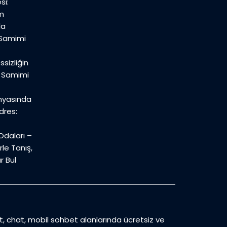
si:
m
la
 Samimi
sizliğin
n Samimi
nyasında
dres:
daları –
le Tanış,
r Bul
et, chat, mobil sohbet alanlarında ücretsiz ve