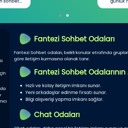
n sohbet...
günlük h
Fantezi Sohbet Odaları
Fantezi Sohbet odaları, belirli konular etrafında gruplar 
göre iletişim kurmasına olanak tanır.
la
Fantezi Sohbet Odalarının 
çin
Hızlı ve kolay iletişim imkanı sunar.
zda
Yeni arkadaşlar edinme fırsatı sunar.
e
Bilgi alışverişi yapma imkanı sağlar.
nıcı
Chat Odaları