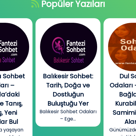
Popüler Yazıları
 Sohbet
Balıkesir Sohbet:
Dul S
arı –
Tarih, Doğa ve
Odaları 
a’daki
Dostluğun
Bağla
e Tanış,
Buluştuğu Yer
Kurabi
Balıkesir Sohbet Odaları
, Yeni
Samimi
– Ege...
ar Bul
Alan
a yaşayan
Günümüzde b