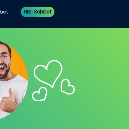
bet
Hızlı Sohbet