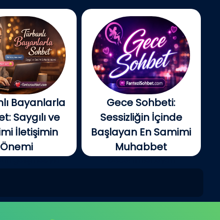
lı Bayanlarla
Gece Sohbeti:
t: Saygılı ve
Sessizliğin İçinde
i İletişimin
Başlayan En Samimi
Önemi
Muhabbet
tin gelişmesiyle
Gecenin ilerleyen
e insanlar artık...
saatlerinde şehir yavaş...