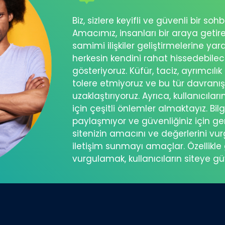
Biz, sizlere keyifli ve güvenli bir s
Amacımız, insanları bir araya getir
samimi ilişkiler geliştirmelerine ya
herkesin kendini rahat hissedebil
gösteriyoruz. Küfür, taciz, ayrımcılık
tolere etmiyoruz ve bu tür davranı
uzaklaştırıyoruz. Ayrıca, kullanıcılar
için çeşitli önlemler almaktayız. Bilg
paylaşmıyor ve güvenliğiniz için ger
sitenizin amacını ve değerlerini vu
iletişim sunmayı amaçlar. Özellikle 
vurgulamak, kullanıcıların siteye g