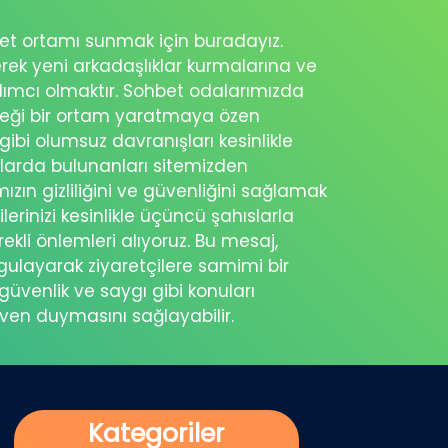
ohbet ortamı sunmak için buradayız.
erek yeni arkadaşlıklar kurmalarına ve
rdımcı olmaktır. Sohbet odalarımızda
eceği bir ortam yaratmaya özen
 gibi olumsuz davranışları kesinlikle
şlarda bulunanları sitemizden
ımızın gizliliğini ve güvenliğini sağlamak
ilerinizi kesinlikle üçüncü şahıslarla
ekli önlemleri alıyoruz. Bu mesaj,
rgulayarak ziyaretçilere samimi bir
güvenlik ve saygı gibi konuları
üven duymasını sağlayabilir.
Kategoriler