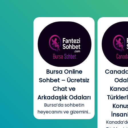
l Chat |
Bursa Online
Canada
l Sohbet
Sohbet – Ücretsiz
Odal
 – Yeni
Chat ve
Kanad
r, Sıcak
Arkadaşlık Odaları
Türklerl
Bursa’da sohbetin
betler
Konuş
heyecanını ve gizemini...
mobil cinsel
İnsanl
yecanını...
Kanada’d