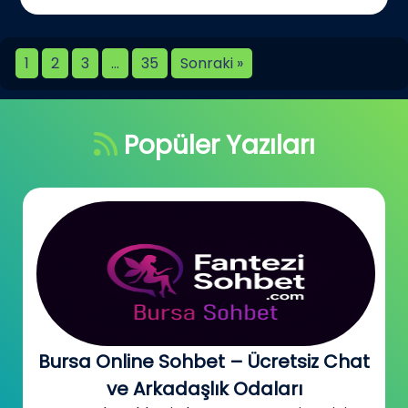
1
2
3
…
35
Sonraki »
Popüler Yazıları
Bursa Online Sohbet – Ücretsiz Chat
ve Arkadaşlık Odaları