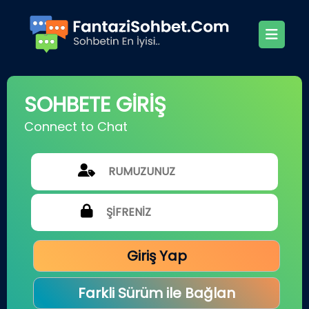
SOHBETE GİRİŞ
Connect to Chat
Giriş Yap
Farkli Sürüm ile Bağlan