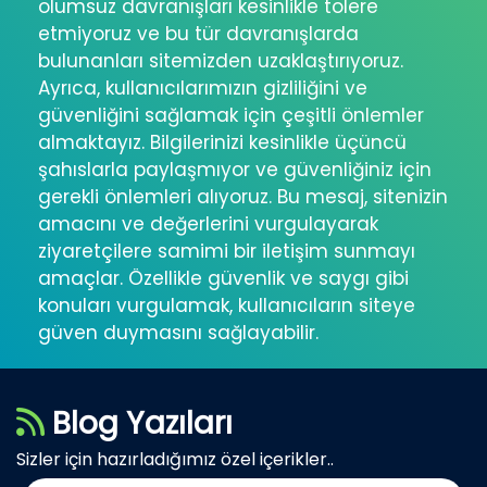
olumsuz davranışları kesinlikle tolere
etmiyoruz ve bu tür davranışlarda
bulunanları sitemizden uzaklaştırıyoruz.
Ayrıca, kullanıcılarımızın gizliliğini ve
güvenliğini sağlamak için çeşitli önlemler
almaktayız. Bilgilerinizi kesinlikle üçüncü
şahıslarla paylaşmıyor ve güvenliğiniz için
gerekli önlemleri alıyoruz. Bu mesaj, sitenizin
amacını ve değerlerini vurgulayarak
ziyaretçilere samimi bir iletişim sunmayı
amaçlar. Özellikle güvenlik ve saygı gibi
konuları vurgulamak, kullanıcıların siteye
güven duymasını sağlayabilir.
Blog Yazıları
Sizler için hazırladığımız özel içerikler..