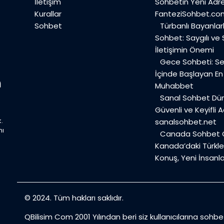
İletişim
Sohbetin Yeni Adre
Kurallar
FanteziSohbet.co
Sohbet
Türbanlı Bayanlar
Sohbet: Saygılı ve
İletişimin Önemi
Gece Sohbeti: Ses
İçinde Başlayan E
Muhabbet
Sanal Sohbet Dü
Güvenli ve Keyifli A
.
sanalsohbet.net
mı
Canada Sohbet O
Kanada’daki Türkler
Konuş, Yeni İnsanla
© 2024. Tüm hakları saklıdır.
QBilisim Com 2001 Yılından beri siz kullanıcılarına sohb