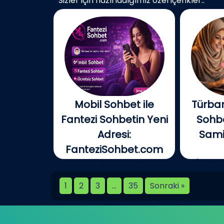
Sizler için hazırladığımız özel içerikler..
Mobil Sohbet ile
Türban
Fantezi Sohbetin Yeni
Sohbe
Adresi:
Samim
FanteziSohbet.com
Açık konuşayım, artık çoğu
İnterne
kişi...
birlikt
1
2
3
…
35
Sonraki »