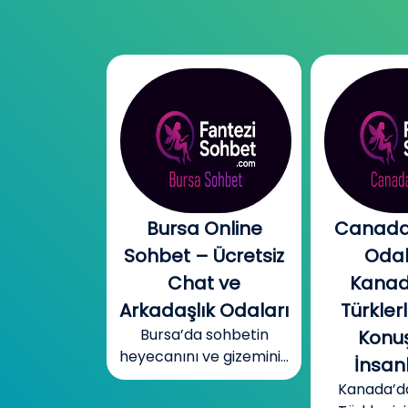
l Chat |
Bursa Online
Canada
l Sohbet
Sohbet – Ücretsiz
Odal
 – Yeni
Chat ve
Kanad
r, Sıcak
Arkadaşlık Odaları
Türklerl
Bursa’da sohbetin
betler
Konuş
heyecanını ve gizemini...
mobil cinsel
İnsanl
yecanını...
Kanada’d