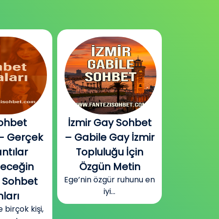
ohbet
İzmir Gay Sohbet
Diyarbak
– Gerçek
– Gabile Gay İzmir
Sohbet v
ntılar
Topluluğu İçin
Plat
Güneydoğu
leceğin
Özgün Metin
Diyarbakır
Ege’nin özgür ruhunu en
 Sohbet
surla
iyi...
ları
irçok kişi,