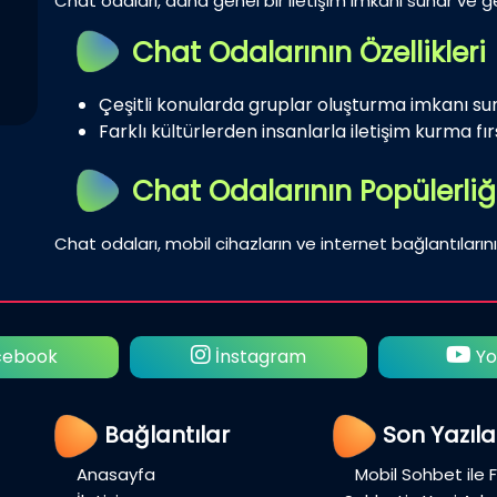
Chat odaları, daha genel bir iletişim imkanı sunar ve gen
Chat Odalarının Özellikleri
Çeşitli konularda gruplar oluşturma imkanı su
Farklı kültürlerden insanlarla iletişim kurma fırs
Chat Odalarının Popülerliğ
Chat odaları, mobil cihazların ve internet bağlantılarını
ebook
İnstagram
Yo
Bağlantılar
Son Yazıla
Anasayfa
Mobil Sohbet ile 