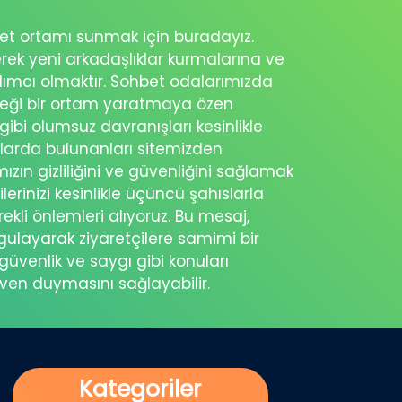
ohbet ortamı sunmak için buradayız.
erek yeni arkadaşlıklar kurmalarına ve
rdımcı olmaktır. Sohbet odalarımızda
eceği bir ortam yaratmaya özen
 gibi olumsuz davranışları kesinlikle
şlarda bulunanları sitemizden
ımızın gizliliğini ve güvenliğini sağlamak
ilerinizi kesinlikle üçüncü şahıslarla
ekli önlemleri alıyoruz. Bu mesaj,
rgulayarak ziyaretçilere samimi bir
güvenlik ve saygı gibi konuları
üven duymasını sağlayabilir.
Kategoriler