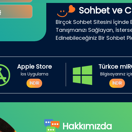
Sohbet ve C
ş
Birçok Sohbet Sitesini İçinde 
Tanışmanızı Sağlayan, İsterse
Edinebileceğiniz Bir Sohbet P
Apple Store
Türkce mI
İos Uygulama
Bilgisayarınız iç
İNDİR
İNDİR
Hakkımızda