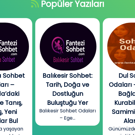
Popüler Yazıları
 Sohbet
Balıkesir Sohbet:
Dul S
arı –
Tarih, Doğa ve
Odaları 
a’daki
Dostluğun
Bağla
e Tanış,
Buluştuğu Yer
Kurabi
Balıkesir Sohbet Odaları
, Yeni
Samimi
– Ege...
ar Bul
Alan
a yaşayan
Günümüzde b