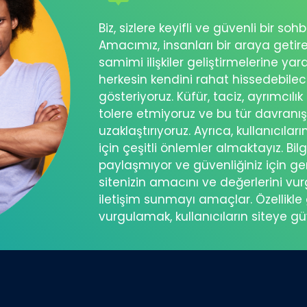
Biz, sizlere keyifli ve güvenli bir s
Amacımız, insanları bir araya getir
samimi ilişkiler geliştirmelerine ya
herkesin kendini rahat hissedebil
gösteriyoruz. Küfür, taciz, ayrımcılık
tolere etmiyoruz ve bu tür davranı
uzaklaştırıyoruz. Ayrıca, kullanıcılar
için çeşitli önlemler almaktayız. Bilg
paylaşmıyor ve güvenliğiniz için ger
sitenizin amacını ve değerlerini vu
iletişim sunmayı amaçlar. Özellikle 
vurgulamak, kullanıcıların siteye g