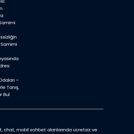
si:
m
la
 Samimi
sizliğin
n Samimi
nyasında
dres:
daları –
le Tanış,
r Bul
et, chat, mobil sohbet alanlarında ücretsiz ve