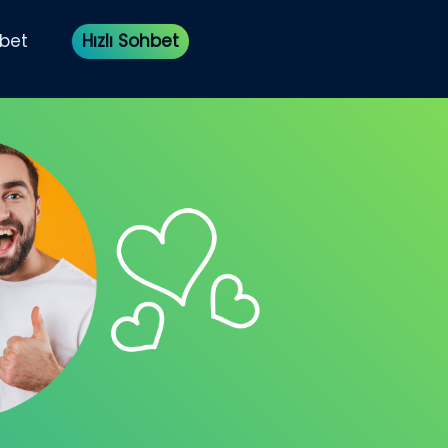
bet
Hızlı Sohbet