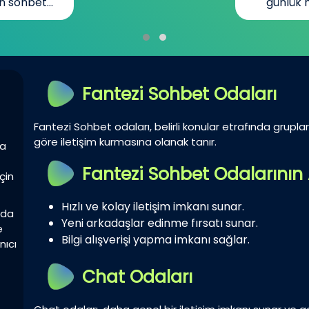
n sohbet...
günlük h
Fantezi Sohbet Odaları
Fantezi Sohbet odaları, belirli konular etrafında gruplar 
göre iletişim kurmasına olanak tanır.
la
Fantezi Sohbet Odalarının 
çin
Hızlı ve kolay iletişim imkanı sunar.
zda
Yeni arkadaşlar edinme fırsatı sunar.
e
Bilgi alışverişi yapma imkanı sağlar.
nıcı
Chat Odaları