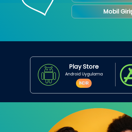
Mobil Giri
Play Store
Android Uygulama
İNDİR