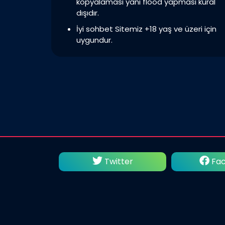
kopyalaması yani flood yapması kural
dışıdır.
İyi sohbet Sitemiz +18 yaş ve üzeri için
uygundur.
utube
Twitter
Fac