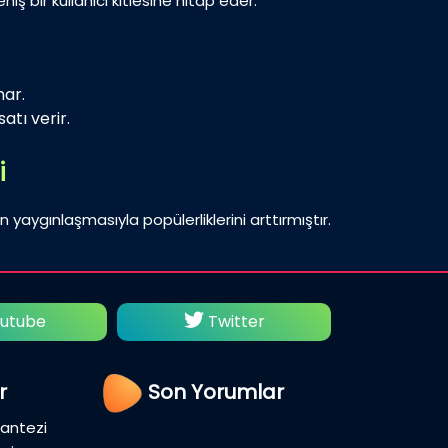
iş bir kullanıcı kitlesine hitap eder.
nar.
atı verir.
i
n yaygınlaşmasıyla popülerliklerini arttırmıştır.
utube
Twitter
Fac
r
Son Yorumlar
Fantezi