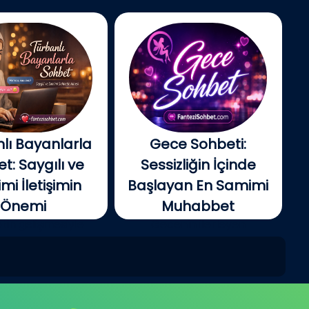
lı Bayanlarla
Gece Sohbeti:
t: Saygılı ve
Sessizliğin İçinde
i İletişimin
Başlayan En Samimi
Önemi
Muhabbet
tin gelişmesiyle
Gecenin ilerleyen
e insanlar artık...
saatlerinde şehir yavaş...