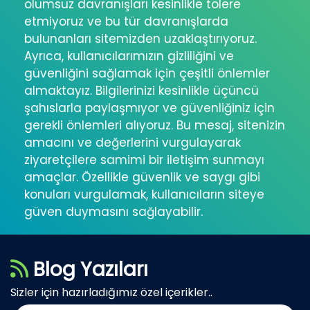
olumsuz davranışları kesinlikle tolere
etmiyoruz ve bu tür davranışlarda
bulunanları sitemizden uzaklaştırıyoruz.
Ayrıca, kullanıcılarımızın gizliliğini ve
güvenliğini sağlamak için çeşitli önlemler
almaktayız. Bilgilerinizi kesinlikle üçüncü
şahıslarla paylaşmıyor ve güvenliğiniz için
gerekli önlemleri alıyoruz. Bu mesaj, sitenizin
amacını ve değerlerini vurgulayarak
ziyaretçilere samimi bir iletişim sunmayı
amaçlar. Özellikle güvenlik ve saygı gibi
konuları vurgulamak, kullanıcıların siteye
güven duymasını sağlayabilir.
Blog Yazıları
Sizler için hazırladığımız özel içerikler..