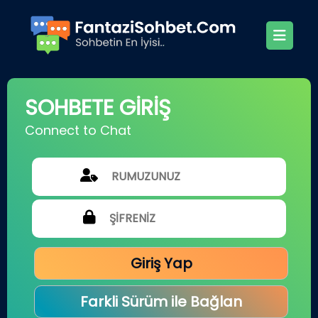
SOHBETE GİRİŞ
Connect to Chat
Giriş Yap
Farkli Sürüm ile Bağlan