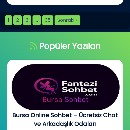
1
2
3
…
35
Sonraki »
Popüler Yazıları
Bursa Online Sohbet – Ücretsiz Chat
ve Arkadaşlık Odaları